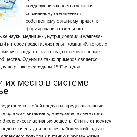
поддержанию качества жизни и
осознанному отношению к
собственному организму привёл к
формированию отдельного
ыке науки, медицины, нутрициологии и wellness-
бый интерес представляет опыт компаний, которые
ормируя стандарты качества, образовательные
бщества. Одним из таких примеров является
я на рынке с середины 1990-х годов.
 их место в системе
ье
представляют собой продукты, предназначенные
 в организм витаминов, минералов, аминокислот,
х биологически активных веществ. Они не относятся
 предназначены для лечения заболеваний, однако
омплексного подхода к питанию и образу жизни.