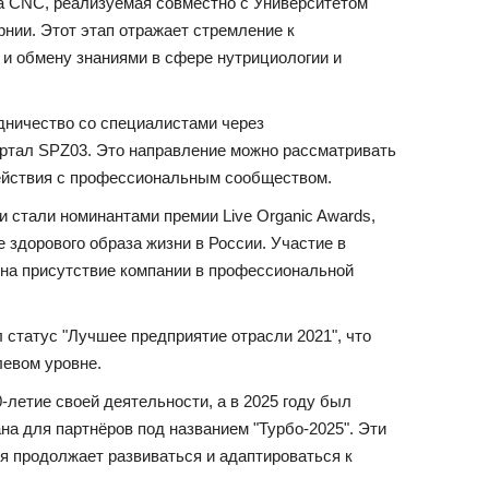
ма CNC, реализуемая совместно с Университетом
нии. Этот этап отражает стремление к
и обмену знаниями в сфере нутрициологии и
дничество со специалистами через
ртал SPZ03. Это направление можно рассматривать
ействия с профессиональным сообществом.
и стали номинантами премии Live Organic Awards,
 здорового образа жизни в России. Участие в
на присутствие компании в профессиональной
статус "Лучшее предприятие отрасли 2021", что
левом уровне.
-летие своей деятельности, а в 2025 году был
на для партнёров под названием "Турбо-2025". Эти
я продолжает развиваться и адаптироваться к