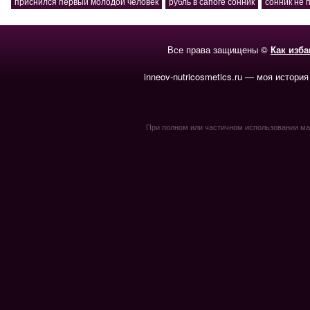
приснился первый молодой человек
рубль в сапоге сонник
сонник не 
Все права защищены ©
Как изб
inneov-nutricosmetics.ru — моя история
При полном или частичном использовании мате