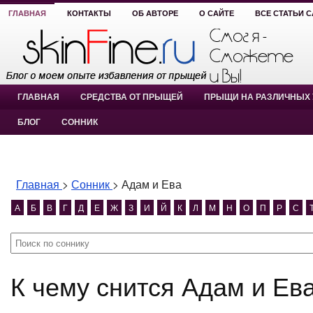
ГЛАВНАЯ
КОНТАКТЫ
ОБ АВТОРЕ
О САЙТЕ
ВСЕ СТАТЬИ 
ГЛАВНАЯ
СРЕДСТВА ОТ ПРЫЩЕЙ
ПРЫЩИ НА РАЗЛИЧНЫХ 
БЛОГ
СОННИК
Главная
>
Сонник
>
Адам и Ева
А
Б
В
Г
Д
Е
Ж
З
И
Й
К
Л
М
Н
О
П
Р
С
К чему снится Адам и Ев