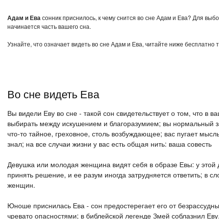
Адам и Ева
сонник приснилось, к чему снится во сне Адам и Ева? Для выб
начинается часть вашего сна.
Узнайте, что означает видеть во сне Адам и Ева, читайте ниже бесплатно 
Во сне видеть Ева
Вы видели Еву во сне - такой сон свидетельствует о том, что в 
выбирать между искушением и благоразумием; вы нормальный з
что-то тайное, греховное, столь возбуждающее; вас пугает мысл
знал; на все случаи жизни у вас есть общая нить: ваша совесть
Девушка или молодая женщина видят себя в образе Евы: у этой 
принять решение, и ее разум иногда затрудняется ответить; в 
женщин.
Юноше приснилась Ева - сон предостерегает его от безрассудны
чревато опасностями; в библейской легенде Змей соблазнил Еву