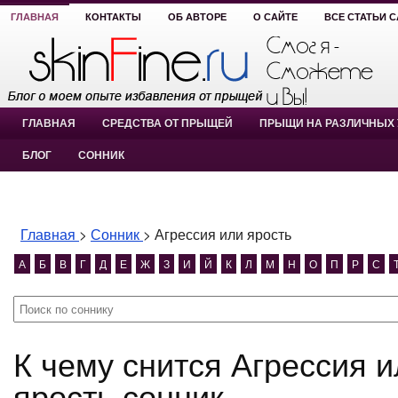
ГЛАВНАЯ
КОНТАКТЫ
ОБ АВТОРЕ
О САЙТЕ
ВСЕ СТАТЬИ 
ГЛАВНАЯ
СРЕДСТВА ОТ ПРЫЩЕЙ
ПРЫЩИ НА РАЗЛИЧНЫХ 
БЛОГ
СОННИК
Главная
>
Сонник
>
Агрессия или ярость
А
Б
В
Г
Д
Е
Ж
З
И
Й
К
Л
М
Н
О
П
Р
С
К чему снится Агрессия или ярость? Агрессия или
ярость сонник