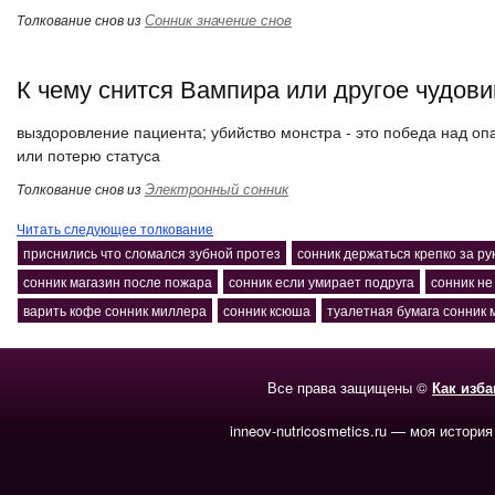
Сонник значение снов
Толкование снов из
К чему снится Вампира или другое чудов
выздоровление пациента; убийство монстра - это победа над оп
или потерю статуса
Электронный сонник
Толкование снов из
Читать следующее толкование
приснились что сломался зубной протез
сонник держаться крепко за ру
сонник магазин после пожара
сонник если умирает подруга
сонник не
варить кофе сонник миллера
сонник ксюша
туалетная бумага сонник
Все права защищены ©
Как изб
inneov-nutricosmetics.ru — моя история