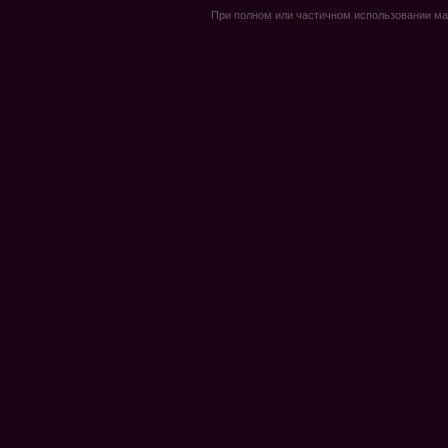
При полном или частичном использовании мате