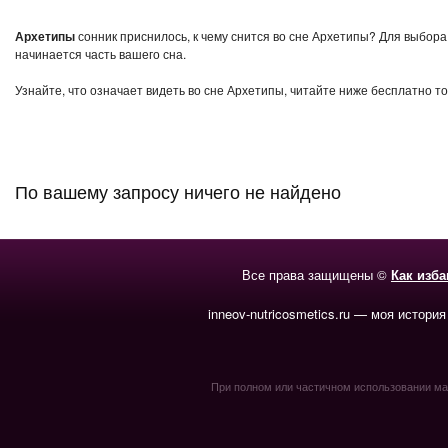
Архетипы
сонник приснилось, к чему снится во сне Архетипы? Для выбора
начинается часть вашего сна.
Узнайте, что означает видеть во сне Архетипы, читайте ниже бесплатно то
По вашему запросу ничего не найдено
Все права защищены ©
Как изб
inneov-nutricosmetics.ru — моя история
При полном или частичном использовании мате