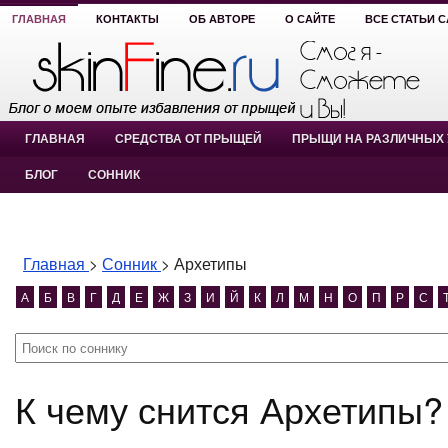
ГЛАВНАЯ
КОНТАКТЫ
ОБ АВТОРЕ
О САЙТЕ
ВСЕ СТАТЬИ 
ГЛАВНАЯ
СРЕДСТВА ОТ ПРЫЩЕЙ
ПРЫЩИ НА РАЗЛИЧНЫХ 
БЛОГ
СОННИК
Главная
>
Сонник
>
Архетипы
А
Б
В
Г
Д
Е
Ж
З
И
Й
К
Л
М
Н
О
П
Р
С
К чему снится Архетипы