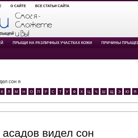
Е
О САЙТЕ
ВСЕ СТАТЬИ САЙТА
ЕЙ
ПРЫЩИ НА РАЗЛИЧНЫХ УЧАСТКАХ КОЖИ
ПРИЧИНЫ ПРЫЩЕ
дел сон я
К
Л
М
Н
О
П
Р
С
Т
У
Ф
Х
Ц
Ч
Ш
Щ
Э
Ю
Я