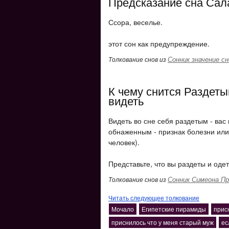
Предсказание сна Сала
Ссора, веселье.
этот сон как предупреждение.
Сонник значение сн
Толкование снов из
К чему снится Раздеты
видеть
Видеть во сне себя раздетым - ва
обнаженным - признак болезни или
человек).
Представьте, что вы раздеты и од
Сонник Симеона Пр
Толкование снов из
Читать следующее толкование
Мочало
Египетские пирамиды
прис
приснилось что у меня старый муж
ес