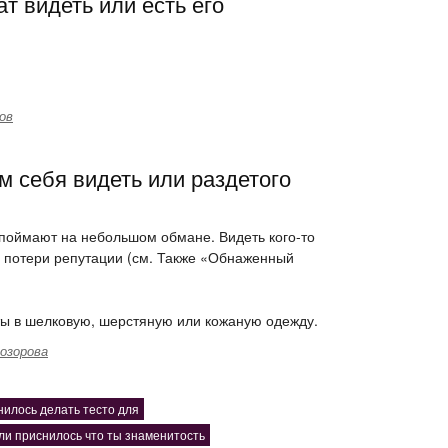
т видеть или есть его
ов
м себя видеть или раздетого
с поймают на небольшом обмане. Видеть кого-то
 потери репутации (см. Также «Обнаженный
еты в шелковую, шерстяную или кожаную одежду.
озорова
нилось делать тесто для
ли приснилось что ты знаменитость