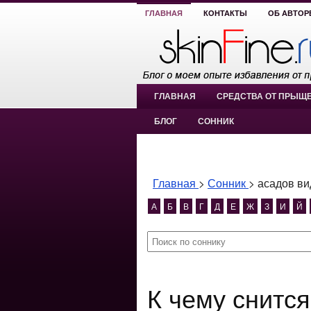
ГЛАВНАЯ
КОНТАКТЫ
ОБ АВТОР
ГЛАВНАЯ
СРЕДСТВА ОТ ПРЫЩ
БЛОГ
СОННИК
Главная
>
Сонник
>
асадов ви
А
Б
В
Г
Д
Е
Ж
З
И
Й
К чему снится асадов видел сон