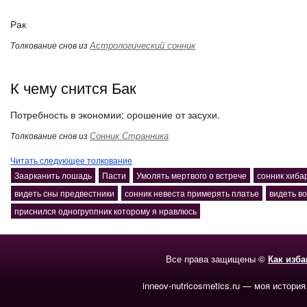
Рак
Астрологический сонник
Толкование снов из
К чему снится Бак
Потребность в экономии; орошение от засухи.
Сонник Странника
Толкование снов из
Читать следующее толкование
Заарканить лошадь
Пасти
Умолять мертвого о встрече
сонник хиба
видеть сны предвестники
сонник невеста примерять платье
видеть во
приснился одногруппник которому я нравлюсь
Все права защищены ©
Как изб
inneov-nutricosmetics.ru — моя история