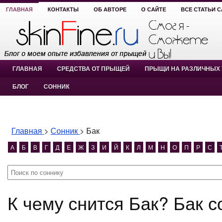
ГЛАВНАЯ
КОНТАКТЫ
ОБ АВТОРЕ
О САЙТЕ
ВСЕ СТАТЬИ 
ГЛАВНАЯ
СРЕДСТВА ОТ ПРЫЩЕЙ
ПРЫЩИ НА РАЗЛИЧНЫХ 
БЛОГ
СОННИК
Главная
>
Сонник
>
Бак
А
Б
В
Г
Д
Е
Ж
З
И
Й
К
Л
М
Н
О
П
Р
С
К чему снится Бак? Бак 