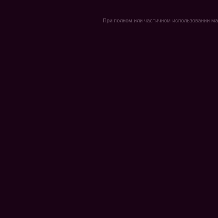
При полном или частичном использовании мате