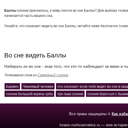
Баллы
сонник приснилось, к чему снится во сне Баллы? Для выбора толко
начинается часть вашего сна.
Узнайте, что означает видеть во сне Баллы, читайте ниже бесплатно толко
Во сне видеть Баллы
Набирать их во сне - знак того, что кто-то наблюдает за вами и 
Семейный сонник
Толкование снов из
Бармен
Чернявый человек
что означает если тебя видят во сне в св
сонник большой корень зуба
три льва сонник
сонник бороться с быка
Все права защищены ©
Как изб
inneov-nutricosmetics.ru — моя история