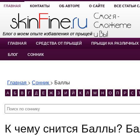
ГЛАВНАЯ
КОНТАКТЫ
ОБ АВТОРЕ
О САЙТЕ
ВСЕ СТАТЬИ 
ГЛАВНАЯ
СРЕДСТВА ОТ ПРЫЩЕЙ
ПРЫЩИ НА РАЗЛИЧНЫХ 
БЛОГ
СОННИК
Главная
>
Сонник
>
Баллы
А
Б
В
Г
Д
Е
Ж
З
И
Й
К
Л
М
Н
О
П
Р
С
К чему снится Баллы? Б