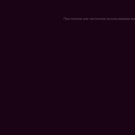
При полном или частичном использовании мате