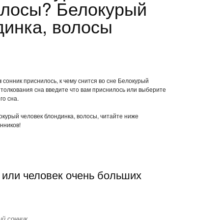
олосы? Белокурый
динка, волосы
ы
сонник приснилось, к чему снится во сне Белокурый
 толкования сна введите что вам приснилось или выберите
го сна.
локурый человек блондинка, волосы, читайте ниже
нников!
 или человек очень больших
й сонник