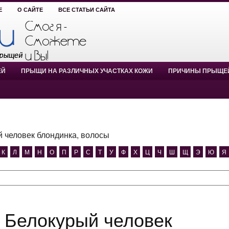
Е
О САЙТЕ
ВСЕ СТАТЬИ САЙТА
ЕЙ
ПРЫЩИ НА РАЗЛИЧНЫХ УЧАСТКАХ КОЖИ
ПРИЧИНЫ ПРЫЩЕ
 человек блондинка, волосы
К
Л
М
Н
О
П
Р
С
Т
У
Ф
Х
Ц
Ч
Ш
Щ
Э
Ю
Я