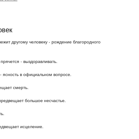
овек
лежит другому человеку - рождение благородного
прячется - выздоравливать.
 - ясность в официальном вопросе.
ещает смерть.
 предвещает большое несчастье.
ь.
редвещает исцеление.