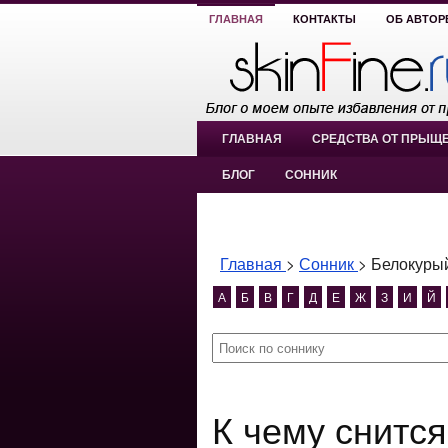
ГЛАВНАЯ
КОНТАКТЫ
ОБ АВТОР
ГЛАВНАЯ
СРЕДСТВА ОТ ПРЫЩ
БЛОГ
СОННИК
Главная
>
Сонник
>
Белокурый
А
Б
В
Г
Д
Е
Ж
З
И
Й
К чему снится Белокурый человек