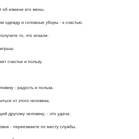
т об измене его жены.
м одежду и головные уборы - к счастью.
получите то, что искали.
оигрыш.
ет счастье и пользу.
.
овеку - радость и польза.
иться от этого человека.
й другому человеку, - это удача.
евне - переезжаете по месту службы.