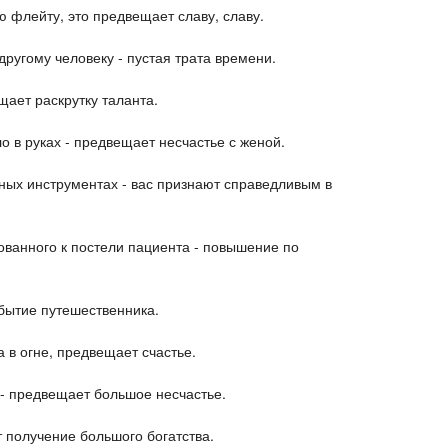
 флейту, это предвещает славу, славу.
другому человеку - пустая трата времени.
щает раскрутку таланта.
о в руках - предвещает несчастье с женой.
ьных инструментах - вас признают справедливым в
ованного к постели пациента - повышение по
ибытие путешественника.
 в огне, предвещает счастье.
 - предвещает большое несчастье.
 получение большого богатства.