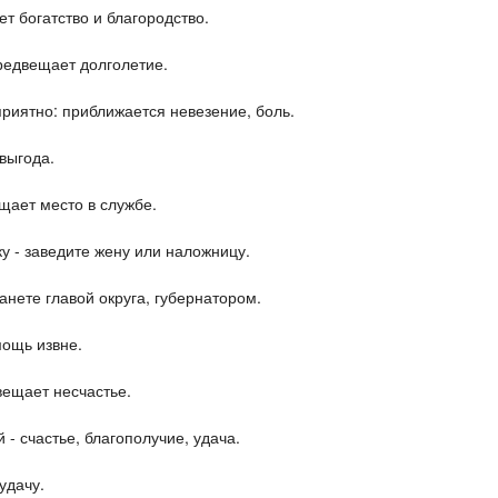
ет богатство и благородство.
предвещает долголетие.
 приятно: приближается невезение, боль.
выгода.
ещает место в службе.
у - заведите жену или наложницу.
анете главой округа, губернатором.
мощь извне.
вещает несчастье.
 - счастье, благополучие, удача.
удачу.