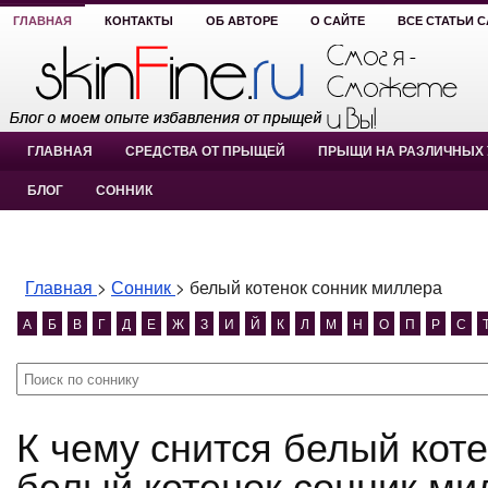
ГЛАВНАЯ
КОНТАКТЫ
ОБ АВТОРЕ
О САЙТЕ
ВСЕ СТАТЬИ 
ГЛАВНАЯ
СРЕДСТВА ОТ ПРЫЩЕЙ
ПРЫЩИ НА РАЗЛИЧНЫХ 
БЛОГ
СОННИК
Главная
>
Сонник
>
белый котенок сонник миллера
А
Б
В
Г
Д
Е
Ж
З
И
Й
К
Л
М
Н
О
П
Р
С
К чему снится белый котенок сонник миллера?
белый котенок сонник ми