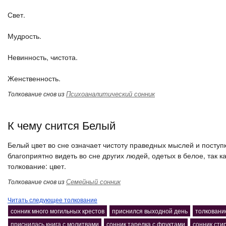
Свет.
Мудрость.
Невинность, чистота.
Женственность.
Психоаналитический сонник
Толкование снов из
К чему снится Белый
Белый цвет во сне означает чистоту праведных мыслей и поступ
благоприятно видеть во сне других людей, одетых в белое, так ка
толкование: цвет.
Семейный сонник
Толкование снов из
Читать следующее толкование
сонник много могильных крестов
приснился выходной день
толковани
приснилась книга с молитвами
сонник тарелка с фруктами
сонник сти