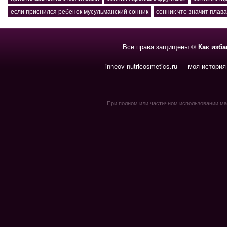
если приснился ребенок мусульманский сонник
сонник что значит плава
Все права защищены ©
Как изб
inneov-nutricosmetics.ru — моя история
При полном или частичном использовании мате