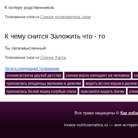
К потере родственников.
Сонник толкователь снов
Толкование снов из
К чему снится Заложить что - то
Ты легкомысленный
Сонник Хассе
Толкование снов из
Читать следующее толкование
сонник встреча друзей детства
сонник ворон нападает на человека
со
приснились младенцы мальчики и девочки
видеть во сне взрыв в далеке
приснилась белая кошка голубые глаза
приснился кушать гречку
сонн
Все права защищены ©
Как изб
inneov-nutricosmetics.ru — моя история