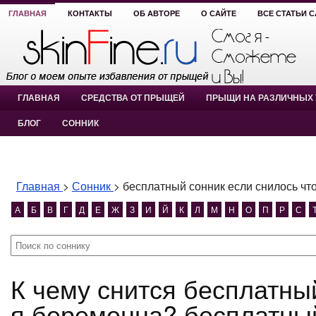
ГЛАВНАЯ
КОНТАКТЫ
ОБ АВТОРЕ
О САЙТЕ
ВСЕ СТАТЬИ 
ГЛАВНАЯ
СРЕДСТВА ОТ ПРЫЩЕЙ
ПРЫЩИ НА РАЗЛИЧНЫХ 
БЛОГ
СОННИК
Главная
>
Сонник
>
бесплатный сонник если снилось чт
А
Б
В
Г
Д
Е
Ж
З
И
Й
К
Л
М
Н
О
П
Р
С
К чему снится бесплатный сонник если снилось что
я беременна? бесплатный