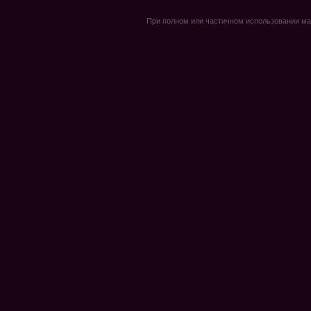
При полном или частичном использовании мате