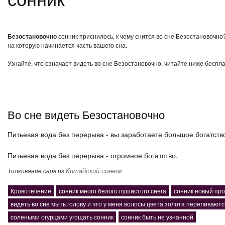
Безостановочно
сонник приснилось, к чему снится во сне Безостановочно
на которую начинается часть вашего сна.
Узнайте, что означает видеть во сне Безостановочно, читайте ниже беспл
Во сне видеть Безостановочно
Питьевая вода без перерыва - вы заработаете большое богатств
Питьевая вода без перерыва - огромное богатство.
Китайский сонник
Толкование снов из
Кровотечение
сонник много белого пушистого снега
сонник новый про
видеть во сне мыть голову и что у меня волосы цвета золота переливаютс
солеными огурцами угощать сонник
сонник быть не узнанной