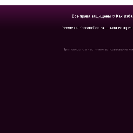
Все права защищены ©
Как изб
inneov-nutricosmetics.ru — моя история
При полном или частичном использовании мате