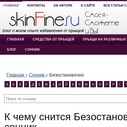
ГЛАВНАЯ
КОНТАКТЫ
ОБ АВТОРЕ
О САЙТЕ
ВСЕ СТАТЬИ 
ГЛАВНАЯ
СРЕДСТВА ОТ ПРЫЩЕЙ
ПРЫЩИ НА РАЗЛИЧНЫХ 
БЛОГ
СОННИК
Главная
>
Сонник
>
Безостановочно
А
Б
В
Г
Д
Е
Ж
З
И
Й
К
Л
М
Н
О
П
Р
С
К чему снится Безостановочно? Безостановочно
сонник