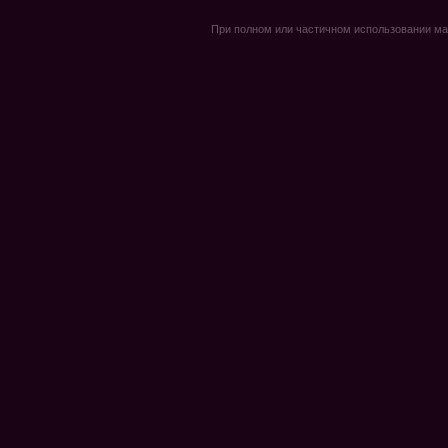
При полном или частичном использовании мате