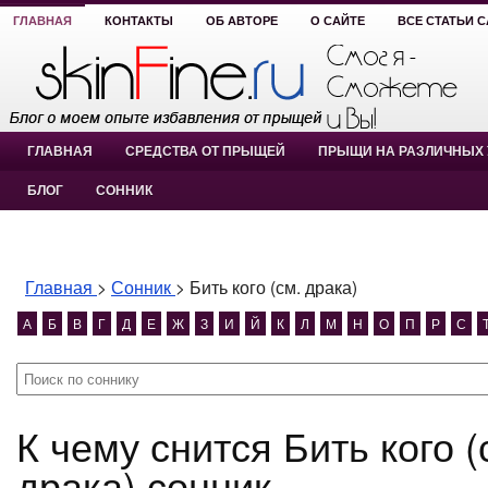
ГЛАВНАЯ
КОНТАКТЫ
ОБ АВТОРЕ
О САЙТЕ
ВСЕ СТАТЬИ 
ГЛАВНАЯ
СРЕДСТВА ОТ ПРЫЩЕЙ
ПРЫЩИ НА РАЗЛИЧНЫХ 
БЛОГ
СОННИК
Главная
>
Сонник
>
Бить кого (см. драка)
А
Б
В
Г
Д
Е
Ж
З
И
Й
К
Л
М
Н
О
П
Р
С
К чему снится Бить кого (см. драка)? Бить кого (см.
драка) сонник