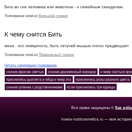
Бить во сне человека или животное - к семейным скандалам.
Большой сонник
Толкование снов из
К чему снится Бить
жена - его неверность; быть летучей мышью плохо предвещает
Правильный сонник
Толкование снов из
Читать следующее толкование
сонник фрески святых
сонник деревянный коридор
к чему сниться кро
приснились цыплята и яйца к чему это
приснились розы разного цвета
сонник гулянка с родственниками
если приснились три курицы
Все права защищены ©
Как изб
inneov-nutricosmetics.ru — моя история