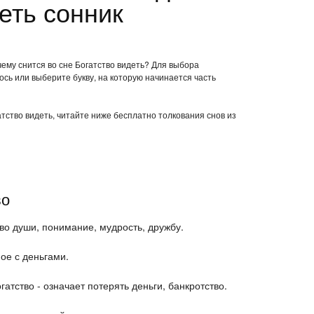
еть сонник
чему снится во сне Богатство видеть? Для выбора
ось или выберите букву, на которую начинается часть
атство видеть, читайте ниже бесплатно толкования снов из
во
во души, понимание, мудрость, дружбу.
ное с деньгами.
атство - означает потерять деньги, банкротство.