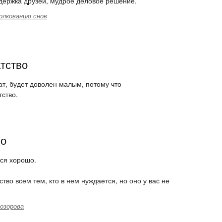
ддержка друзей, мудрое деловое решение.
олкованию снов
тство
огат, будет доволен малым, потому что
тство.
во
ся хорошо.
ство всем тем, кто в нем нуждается, но оно у вас не
озорова