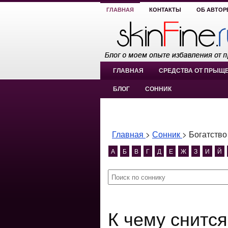
ГЛАВНАЯ
КОНТАКТЫ
ОБ АВТОР
ГЛАВНАЯ
СРЕДСТВА ОТ ПРЫЩ
БЛОГ
СОННИК
Главная
>
Сонник
>
Богатство
А
Б
В
Г
Д
Е
Ж
З
И
Й
К чему снится Богатство видеть?