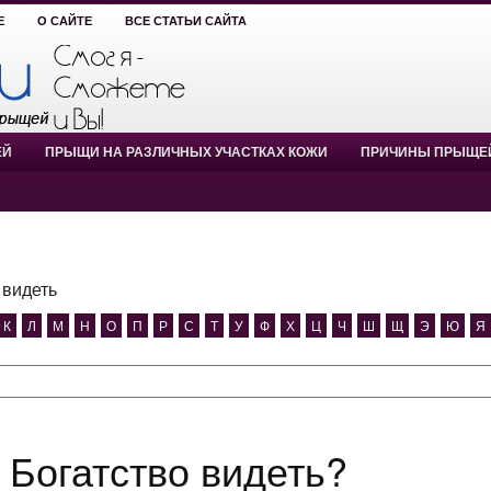
Е
О САЙТЕ
ВСЕ СТАТЬИ САЙТА
ЕЙ
ПРЫЩИ НА РАЗЛИЧНЫХ УЧАСТКАХ КОЖИ
ПРИЧИНЫ ПРЫЩЕ
 видеть
К
Л
М
Н
О
П
Р
С
Т
У
Ф
Х
Ц
Ч
Ш
Щ
Э
Ю
Я