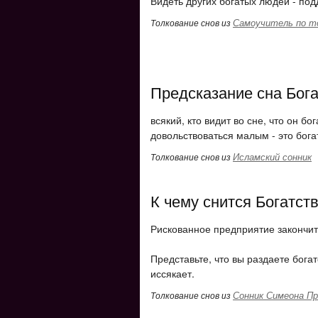
Видеть других богатых людей - по
Самоучитель по т
Толкование снов из
Предсказание сна Бога
всякий, кто видит во сне, что он б
довольствоваться малым - это бога
Исламский сонник
Толкование снов из
К чему снится Богатст
Рискованное предприятие закончит
Представьте, что вы раздаете богат
иссякает.
Сонник Симеона Пр
Толкование снов из