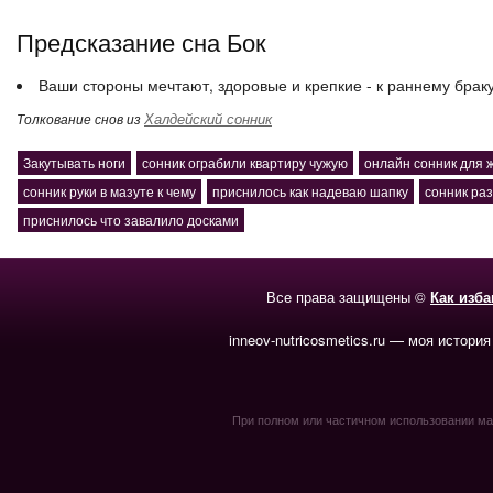
Предсказание сна Бок
Ваши стороны мечтают, здоровые и крепкие - к раннему брак
Халдейский сонник
Толкование снов из
Закутывать ноги
сонник ограбили квартиру чужую
онлайн сонник для
сонник руки в мазуте к чему
приснилось как надеваю шапку
сонник ра
приснилось что завалило досками
Все права защищены ©
Как изб
inneov-nutricosmetics.ru — моя история
При полном или частичном использовании мате