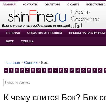
ГЛАВНАЯ
КОНТАКТЫ
ОБ АВТОРЕ
О САЙТЕ
ВСЕ СТАТЬИ 
ГЛАВНАЯ
СРЕДСТВА ОТ ПРЫЩЕЙ
ПРЫЩИ НА РАЗЛИЧНЫХ 
БЛОГ
СОННИК
Главная
>
Сонник
>
Бок
А
Б
В
Г
Д
Е
Ж
З
И
Й
К
Л
М
Н
О
П
Р
С
К чему снится Бок? Бок 