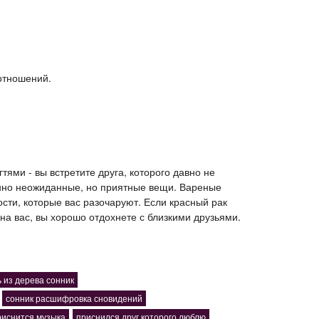
 отношений.
тями - вы встретите друга, которого давно не
енно неожиданные, но приятные вещи. Вареные
ости, которые вас разочаруют. Если красный рак
на вас, вы хорошо отдохнете с близкими друзьями.
ь из дерева сонник
сонник расшифровка сновидений
риснится музыка
приснился друг которого люблю