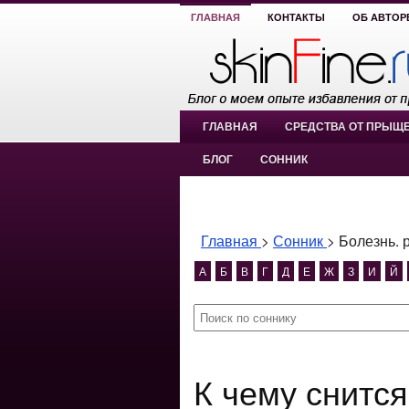
ГЛАВНАЯ
КОНТАКТЫ
ОБ АВТОР
ГЛАВНАЯ
СРЕДСТВА ОТ ПРЫЩ
БЛОГ
СОННИК
Главная
>
Сонник
>
Болезнь. 
А
Б
В
Г
Д
Е
Ж
З
И
Й
К чему снится Болезнь. рак?