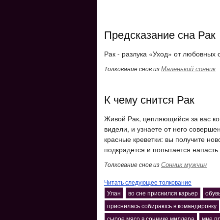
Предсказание сна Рак
Рак - разлука «Уход» от любовных
Маленький сонник
Толкование снов из
К чему снится Рак
Живой Рак, цепляющийся за вас ког
видели, и узнаете от него соверш
красные креветки: вы получите нов
подкрадется и попытается напасть 
Сонник мужчин
Толкование снов из
Читать следующее толкование
Улан
во сне приснился карьер
обув
приснилась собираюсь в командировку
сырое мясо в соннике миллера
мне п