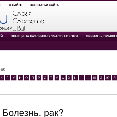
Е
О САЙТЕ
ВСЕ СТАТЬИ САЙТА
ЕЙ
ПРЫЩИ НА РАЗЛИЧНЫХ УЧАСТКАХ КОЖИ
ПРИЧИНЫ ПРЫЩЕ
рак
К
Л
М
Н
О
П
Р
С
Т
У
Ф
Х
Ц
Ч
Ш
Щ
Э
Ю
Я