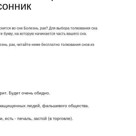
сонник
снится во сне Болезнь. рак? Для выбора толкования сна
е букву, на которую начинается часть вашего сна.
езнь. рак, читайте ниже бесплатно толкования снов из
орит. Будет очень обидно.
незащищенных людей, фальшивого общества.
, есть - печаль, застой (в торговле).