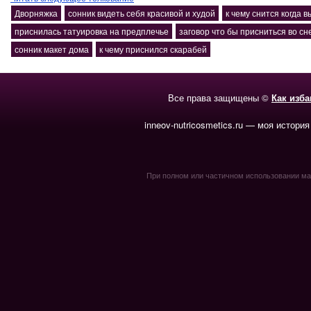
Дворняжка
сонник видеть себя красивой и худой
к чему снится когда
приснилась татуировка на предплечье
заговор что бы присниться во сн
сонник макет дома
к чему приснился скарабей
Все права защищены ©
Как изб
inneov-nutricosmetics.ru — моя история
При полном или частичном использовании мате