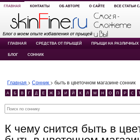
ГЛАВНАЯ
КОНТАКТЫ
ОБ АВТОРЕ
О САЙТЕ
ВСЕ СТАТЬИ 
ГЛАВНАЯ
СРЕДСТВА ОТ ПРЫЩЕЙ
ПРЫЩИ НА РАЗЛИЧНЫХ 
БЛОГ
СОННИК
Главная
>
Сонник
>
быть в цветочном магазине сонник
А
Б
В
Г
Д
Е
Ж
З
И
Й
К
Л
М
Н
О
П
Р
С
К чему снится быть в цветочном магазине сонник?
быть в цветочном магази