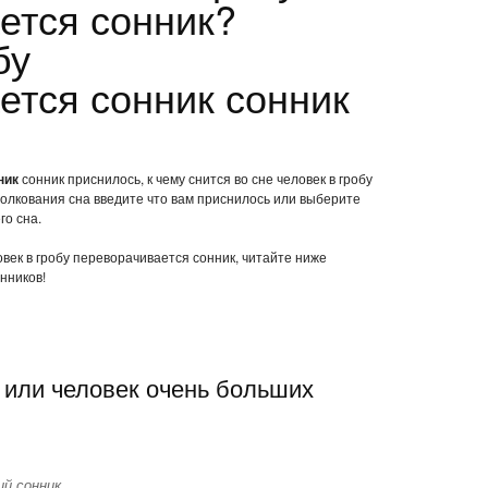
ется сонник?
бу
ется сонник сонник
ник
сонник приснилось, к чему снится во сне человек в гробу
олкования сна введите что вам приснилось или выберите
го сна.
овек в гробу переворачивается сонник, читайте ниже
нников!
 или человек очень больших
й сонник