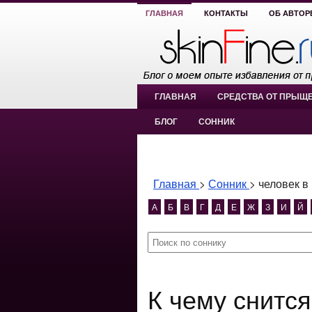
ГЛАВНАЯ
КОНТАКТЫ
ОБ АВТОР
ГЛАВНАЯ
СРЕДСТВА ОТ ПРЫЩ
БЛОГ
СОННИК
Главная
>
Сонник
>
человек в
А
Б
В
Г
Д
Е
Ж
З
И
Й
К чему снится человек в гробу