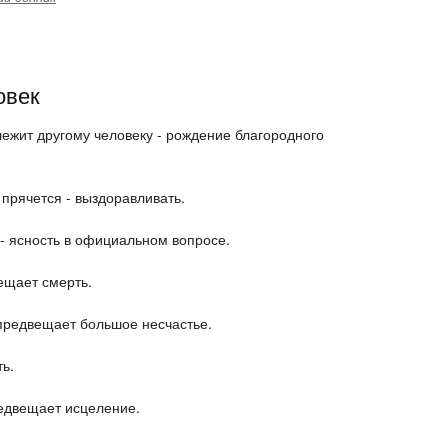
овек
лежит другому человеку - рождение благородного
прячется - выздоравливать.
 - ясность в официальном вопросе.
ещает смерть.
 предвещает большое несчастье.
ь.
редвещает исцеление.