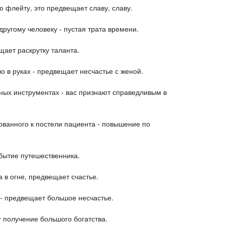
 флейту, это предвещает славу, славу.
другому человеку - пустая трата времени.
щает раскрутку таланта.
о в руках - предвещает несчастье с женой.
ьных инструментах - вас признают справедливым в
ованного к постели пациента - повышение по
ибытие путешественника.
 в огне, предвещает счастье.
 - предвещает большое несчастье.
 получение большого богатства.