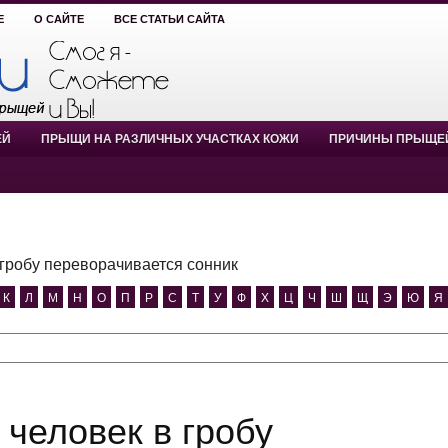
Е
О САЙТЕ
ВСЕ СТАТЬИ САЙТА
ЕЙ
ПРЫЩИ НА РАЗЛИЧНЫХ УЧАСТКАХ КОЖИ
ПРИЧИНЫ ПРЫЩЕ
 гробу переворачивается сонник
К
Л
М
Н
О
П
Р
С
Т
У
Ф
Х
Ц
Ч
Ш
Щ
Э
Ю
Я