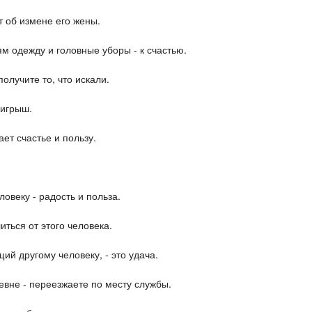
т об измене его жены.
м одежду и головные уборы - к счастью.
получите то, что искали.
оигрыш.
ет счастье и пользу.
.
овеку - радость и польза.
иться от этого человека.
й другому человеку, - это удача.
евне - переезжаете по месту службы.