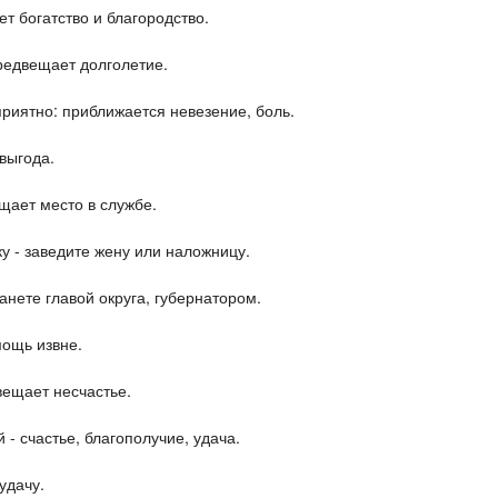
ет богатство и благородство.
предвещает долголетие.
 приятно: приближается невезение, боль.
выгода.
ещает место в службе.
у - заведите жену или наложницу.
анете главой округа, губернатором.
мощь извне.
вещает несчастье.
 - счастье, благополучие, удача.
удачу.