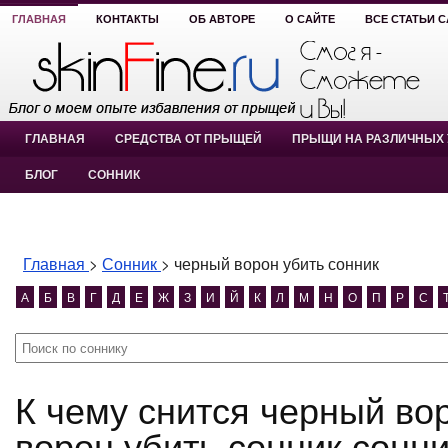
ГЛАВНАЯ
КОНТАКТЫ
ОБ АВТОРЕ
О САЙТЕ
ВСЕ СТАТЬИ 
ГЛАВНАЯ
СРЕДСТВА ОТ ПРЫЩЕЙ
ПРЫЩИ НА РАЗЛИЧНЫХ 
БЛОГ
СОННИК
Главная
>
Сонник
>
черный ворон убить сонник
А
Б
В
Г
Д
Е
Ж
З
И
Й
К
Л
М
Н
О
П
Р
С
К чему снится черный ворон убить сонник? черный
ворон убить сонник сонни