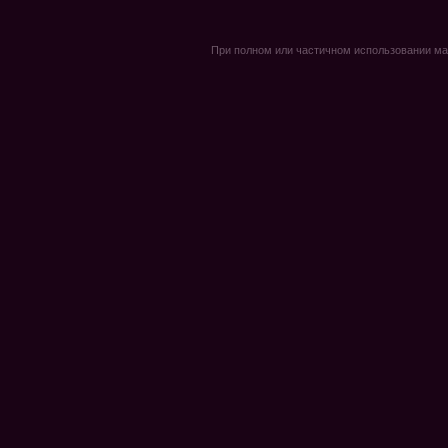
При полном или частичном использовании мате