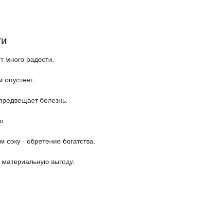
ти
т много радости.
м опустеет.
 предвещает болезнь.
ью
м соку - обретение богатства.
т материальную выгоду.