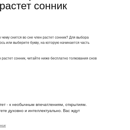
растет сонник
к чему снится во сне член растет сонник? Для выбора
ось или выберите букву, на которую начинается часть
ен растет сонник, читайте ниже бесплатно толкования снов
астет - к необычным впечатлениям, открытиям.
тете духовно и интеллектуально. Вас ждут
ник