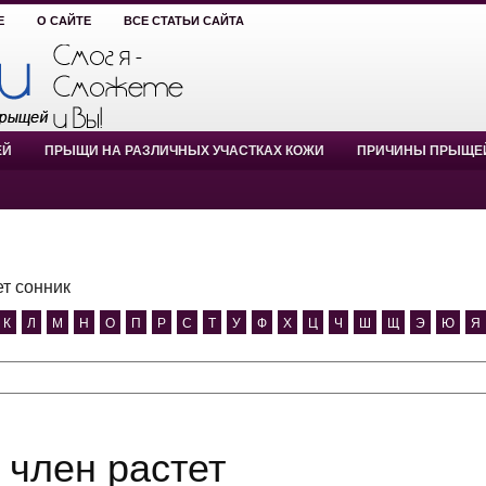
Е
О САЙТЕ
ВСЕ СТАТЬИ САЙТА
ЕЙ
ПРЫЩИ НА РАЗЛИЧНЫХ УЧАСТКАХ КОЖИ
ПРИЧИНЫ ПРЫЩЕ
ет сонник
К
Л
М
Н
О
П
Р
С
Т
У
Ф
Х
Ц
Ч
Ш
Щ
Э
Ю
Я