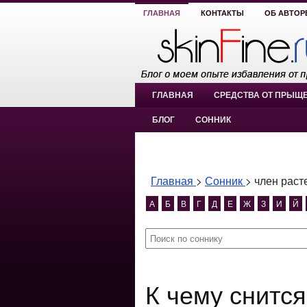
ГЛАВНАЯ
КОНТАКТЫ
ОБ АВТОР
ГЛАВНАЯ
СРЕДСТВА ОТ ПРЫЩ
БЛОГ
СОННИК
Главная
>
Сонник
>
член раст
А
Б
В
Г
Д
Е
Ж
З
И
Й
К чему снится член растет