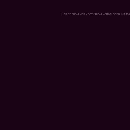
При полном или частичном использовании мате