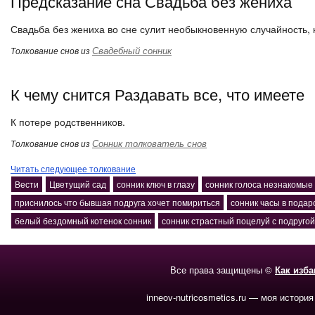
Предсказание сна Свадьба без жениха
Свадьба без жениха во сне сулит необыкновенную случайность, 
Свадебный сонник
Толкование снов из
К чему снится Раздавать все, что имеете
К потере родственников.
Сонник толкователь снов
Толкование снов из
Читать следующее толкование
Вести
Цветущий сад
сонник ключ в глазу
сонник голоса незнакомые
приснилось что бывшая подруга хочет помириться
сонник часы в подар
белый бездомный котенок сонник
сонник страстный поцелуй с подругой
Все права защищены ©
Как изб
inneov-nutricosmetics.ru — моя история