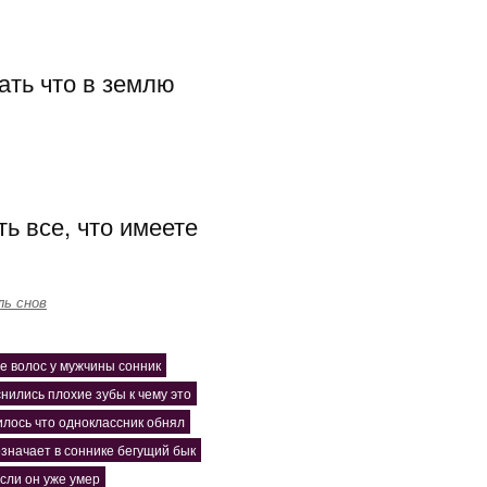
ать что в землю
ь все, что имеете
ль снов
е волос у мужчины сонник
нились плохие зубы к чему это
лось что одноклассник обнял
означает в соннике бегущий бык
сли он уже умер