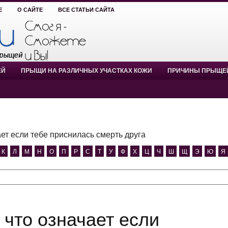
Е
О САЙТЕ
ВСЕ СТАТЬИ САЙТА
ЕЙ
ПРЫЩИ НА РАЗЛИЧНЫХ УЧАСТКАХ КОЖИ
ПРИЧИНЫ ПРЫЩЕ
ает если тебе приснилась смерть друга
К
Л
М
Н
О
П
Р
С
Т
У
Ф
Х
Ц
Ч
Ш
Щ
Э
Ю
Я