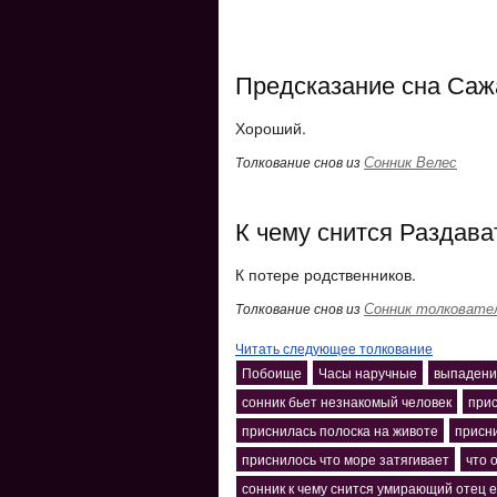
Предсказание сна Саж
Хороший.
Сонник Велес
Толкование снов из
К чему снится Раздават
К потере родственников.
Сонник толковате
Толкование снов из
Читать следующее толкование
Побоище
Часы наручные
выпадени
сонник бьет незнакомый человек
прис
приснилась полоска на животе
присни
приснилось что море затягивает
что 
сонник к чему снится умирающий отец е