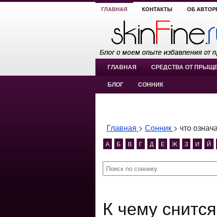
ГЛАВНАЯ
КОНТАКТЫ
ОБ АВТОР
ГЛАВНАЯ
СРЕДСТВА ОТ ПРЫЩ
БЛОГ
СОННИК
Главная
>
Сонник
>
что означ
А
Б
В
Г
Д
Е
Ж
З
И
Й
К чему снится что означает если