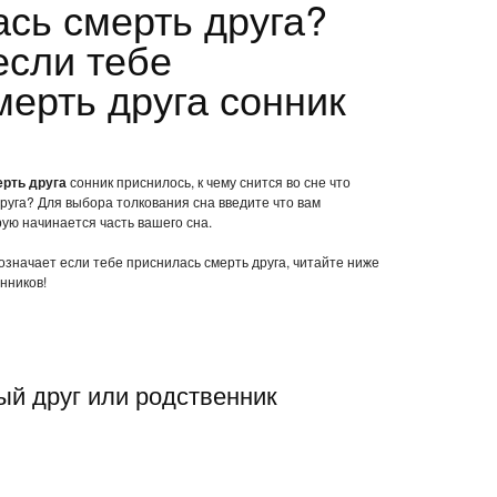
ась смерть друга?
если тебе
мерть друга сонник
ерть друга
сонник приснилось, к чему снится во сне что
руга? Для выбора толкования сна введите что вам
рую начинается часть вашего сна.
 означает если тебе приснилась смерть друга, читайте ниже
нников!
ый друг или родственник