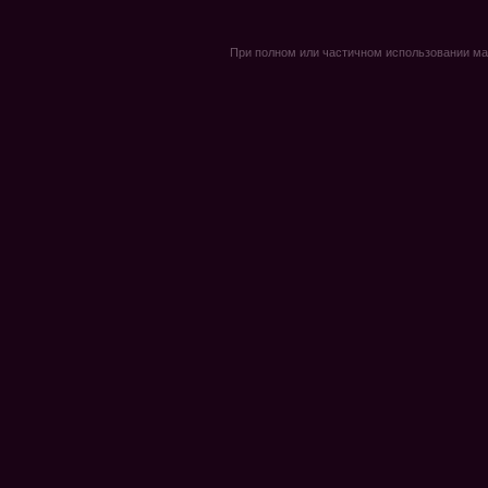
При полном или частичном использовании мате