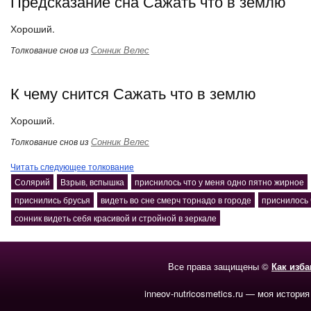
Предсказание сна Сажать что в землю
Хороший.
Сонник Велес
Толкование снов из
К чему снится Сажать что в землю
Хороший.
Сонник Велес
Толкование снов из
Читать следующее толкование
Солярий
Взрыв, вспышка
приснилось что у меня одно пятно жирное
приснились брусья
видеть во сне смерч торнадо в городе
приснилось 
сонник видеть себя красивой и стройной в зеркале
Все права защищены ©
Как изб
inneov-nutricosmetics.ru — моя история