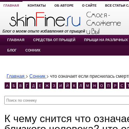
ГЛАВНАЯ
КОНТАКТЫ
ОБ АВТОРЕ
О САЙТЕ
ВСЕ СТАТЬИ 
ГЛАВНАЯ
СРЕДСТВА ОТ ПРЫЩЕЙ
ПРЫЩИ НА РАЗЛИЧНЫХ 
БЛОГ
СОННИК
Главная
>
Сонник
>
что означает если приснилась смерт
А
Б
В
Г
Д
Е
Ж
З
И
Й
К
Л
М
Н
О
П
Р
С
К чему снится что означает если приснилась смерть
близкого человека? что 