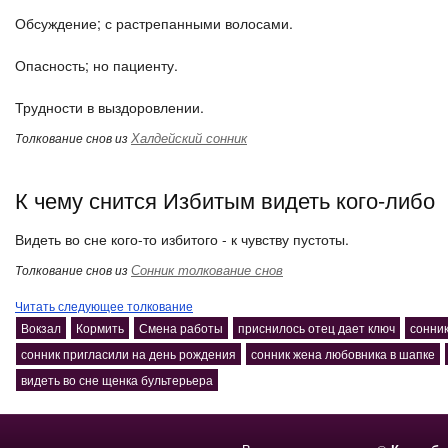
Обсуждение; с растрепанными волосами.
Опасность; но пациенту.
Трудности в выздоровлении.
Халдейский сонник
Толкование снов из
К чему снится Избитым видеть кого-либо
Видеть во сне кого-то избитого - к чувству пустоты.
Сонник толкование снов
Толкование снов из
Читать следующее толкование
Вокзал
Кормить
Смена работы
приснилось отец дает ключ
сонник
сонник пригласили на день рождения
сонник жена любовника в шапке
видеть во сне щенка бультерьера