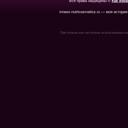
Все права защищены ©
Как изб
inneov-nutricosmetics.ru — моя история
При полном или частичном использовании мате