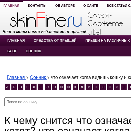
ГЛАВНАЯ
КОНТАКТЫ
ОБ АВТОРЕ
О САЙТЕ
ВСЕ СТАТЬИ 
ГЛАВНАЯ
СРЕДСТВА ОТ ПРЫЩЕЙ
ПРЫЩИ НА РАЗЛИЧНЫХ 
БЛОГ
СОННИК
Главная
>
Сонник
>
что означает когда видишь кошку и к
А
Б
В
Г
Д
Е
Ж
З
И
Й
К
Л
М
Н
О
П
Р
С
К чему снится что означает когда видишь кошку и
котят? что означает когд