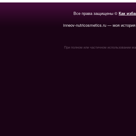
Все права защищены ©
Как изб
inneov-nutricosmetics.ru — моя история
При полном или частичном использовании мате