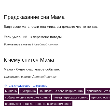
Предсказание сна Мама
Видя свою мать, если она жива, вы делаете что-то не так.
Если умерший - к перемене погоды.
Новейший сонник
Толкование снов из
К чему снится Мама
Мама - будет счастливое событие.
Детский сонник
Толкование снов из
Читать следующее толкование
Мишень
Сухарница
зашивать на себе вещи сонник
приснилось что
собака укусила мою руку сонник
поезд пересадка сонник
приснилось 
видеть во сне как летаешь на воздушном шаре