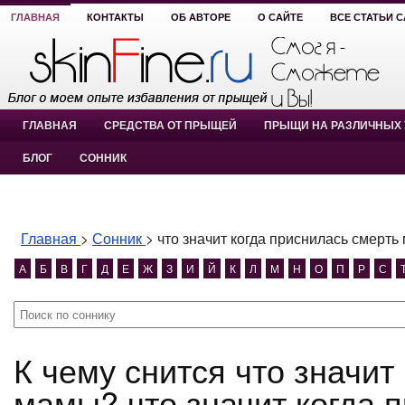
ГЛАВНАЯ
КОНТАКТЫ
ОБ АВТОРЕ
О САЙТЕ
ВСЕ СТАТЬИ 
ГЛАВНАЯ
СРЕДСТВА ОТ ПРЫЩЕЙ
ПРЫЩИ НА РАЗЛИЧНЫХ 
БЛОГ
СОННИК
Главная
>
Сонник
>
что значит когда приснилась смерть
А
Б
В
Г
Д
Е
Ж
З
И
Й
К
Л
М
Н
О
П
Р
С
К чему снится что значит когда приснилась смерть
мамы? что значит когда 