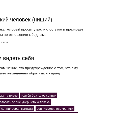
кий человек (нищий)
ека, который просит у вас милостыню и презирает
оны по отношению к бедным.
 снов
м видеть себя
 сам жених, это предупреждение о том, что ему
дует немедленно обратиться к врачу.
вку на плече
голуби без голов сонник
еловать во сне умершего человека
сонник серая комната
сонник родились кролики