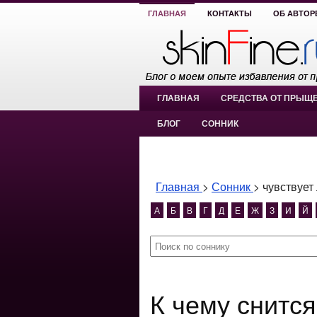
ГЛАВНАЯ
КОНТАКТЫ
ОБ АВТОР
ГЛАВНАЯ
СРЕДСТВА ОТ ПРЫЩ
БЛОГ
СОННИК
Главная
>
Сонник
>
чувствует 
А
Б
В
Г
Д
Е
Ж
З
И
Й
К чему снится чувствует ли