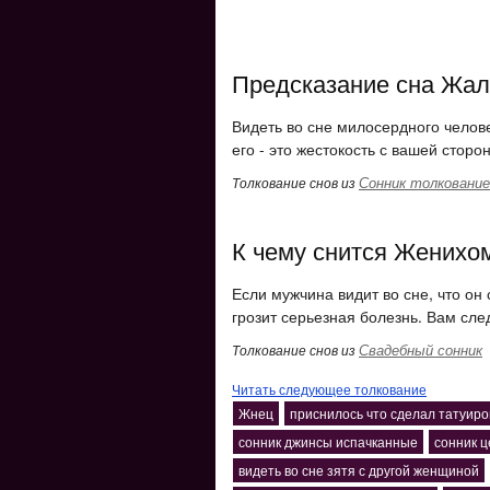
Предсказание сна Жал
Видеть во сне милосердного челов
его - это жестокость с вашей стор
Сонник толкование
Толкование снов из
К чему снится Женихо
Если мужчина видит во сне, что он
грозит серьезная болезнь. Вам сле
Свадебный сонник
Толкование снов из
Читать следующее толкование
Жнец
приснилось что сделал татуиро
сонник джинсы испачканные
сонник ц
видеть во сне зятя с другой женщиной