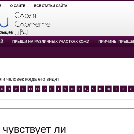
Е
О САЙТЕ
ВСЕ СТАТЬИ САЙТА
ЕЙ
ПРЫЩИ НА РАЗЛИЧНЫХ УЧАСТКАХ КОЖИ
ПРИЧИНЫ ПРЫЩЕ
ли человек когда его видят
К
Л
М
Н
О
П
Р
С
Т
У
Ф
Х
Ц
Ч
Ш
Щ
Э
Ю
Я