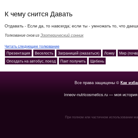
К чему снится Давать
Отдавать - Если да, то навсегда; если ты - умножать то, что даеш
Эзотерический сонник
Толкование снов из
Читать следующее толкование
Презентация
Веселость
Заграницей (оказаться)
Ложку
Мир (почв
Опоздать на автобус, поезд
Пакт получить
Щебень
Все права защищены ©
Как изб
inneov-nutricosmetics.ru — моя история
При полном или частичном использовании мате