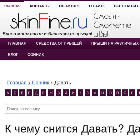
ГЛАВНАЯ
КОНТАКТЫ
ОБ АВТОРЕ
О САЙТЕ
ВСЕ СТАТЬИ 
ГЛАВНАЯ
СРЕДСТВА ОТ ПРЫЩЕЙ
ПРЫЩИ НА РАЗЛИЧНЫХ 
БЛОГ
СОННИК
Главная
>
Сонник
>
Давать
А
Б
В
Г
Д
Е
Ж
З
И
Й
К
Л
М
Н
О
П
Р
С
К чему снится Давать? Д