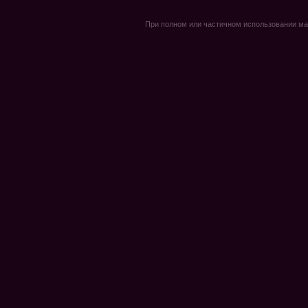
При полном или частичном использовании мате