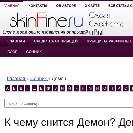
ГЛАВНАЯ
КОНТАКТЫ
ОБ АВТОРЕ
О САЙТЕ
ВСЕ СТАТЬИ 
ГЛАВНАЯ
СРЕДСТВА ОТ ПРЫЩЕЙ
ПРЫЩИ НА РАЗЛИЧНЫХ 
БЛОГ
СОННИК
Главная
>
Сонник
>
Демон
А
Б
В
Г
Д
Е
Ж
З
И
Й
К
Л
М
Н
О
П
Р
С
К чему снится Демон? Д