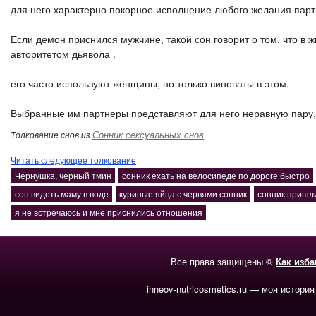
для него характерно покорное исполнение любого желания партне
Если демон приснился мужчине, такой сон говорит о том, что в 
авторитетом дьявола .
его часто используют женщины, но только виноваты в этом.
Выбранные им партнеры представляют для него неравную пару, 
Сонник сексуальных снов
Толкование снов из
Читать следующее толкование
Чернушка, черный тмин
сонник ехать на велосипеде по дороге быстро
сон видеть маму в воде
куриные яйца с червями сонник
сонник пришл
я не встречаюсь и мне приснились отношения
Все права защищены ©
Как изб
inneov-nutricosmetics.ru — моя история