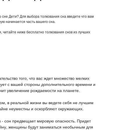
во сне Дети? Для выбора толкования сна введите что вам
рую начинается часть вашего сна.
ти, читайте ниже бесплатно толкования снов из лучших
ательство того, что вас ждет множество мелких
бует с вашей стороны дополнительного времени и
очит увеличение рождаемости на планете.
ком, в реальной жизни вы ведете себя не лучшим
райне неуместны и оскорбляют окружающих.
 - сон предвещает мировую опасность. Придет
ойну, женщины будут заниматься необычным для