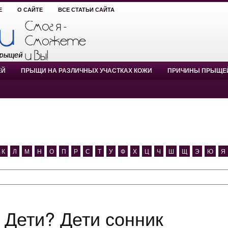
Е
О САЙТЕ
ВСЕ СТАТЬИ САЙТА
ЕЙ
ПРЫЩИ НА РАЗЛИЧНЫХ УЧАСТКАХ КОЖИ
ПРИЧИНЫ ПРЫЩЕ
К
Л
М
Н
О
П
Р
С
Т
У
Ф
Х
Ц
Ч
Ш
Щ
Э
Ю
Я
я Дети? Дети сонник