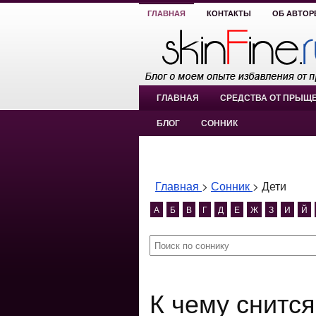
ГЛАВНАЯ
КОНТАКТЫ
ОБ АВТОР
ГЛАВНАЯ
СРЕДСТВА ОТ ПРЫЩ
БЛОГ
СОННИК
Главная
>
Сонник
>
Дети
А
Б
В
Г
Д
Е
Ж
З
И
Й
К чему снитс