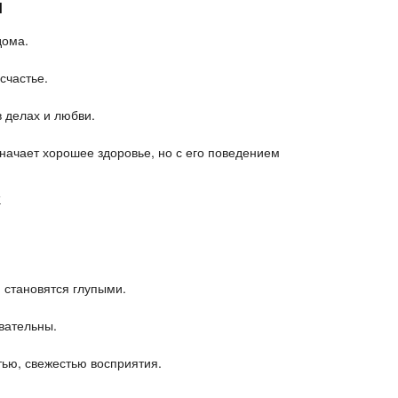
и
дома.
 счастье.
в делах и любви.
начает хорошее здоровье, но с его поведением
ы
 становятся глупыми.
вательны.
тью, свежестью восприятия.