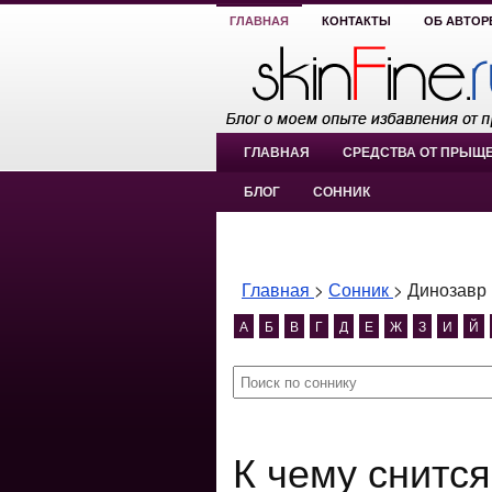
ГЛАВНАЯ
КОНТАКТЫ
ОБ АВТОР
ГЛАВНАЯ
СРЕДСТВА ОТ ПРЫЩ
БЛОГ
СОННИК
Главная
>
Сонник
>
Динозавр
А
Б
В
Г
Д
Е
Ж
З
И
Й
К чему снится Динозавр?