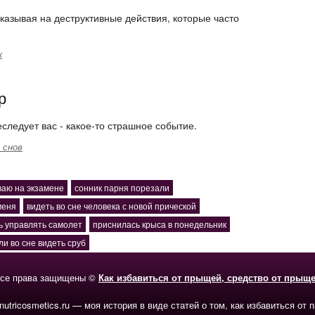
казывая на деструктивные действия, которые часто
к
р
еследует вас - какое-то страшное событие.
 снов
ваю на экзамене
сонник парня порезали
меня
видеть во сне человека с новой прической
ь управлять самолет
приснилась крыса в понедельник
ли во сне видеть сруб
се права защищены ©
Как избавиться от прыщей, средство от прыщ
-nutricosmetics.ru — моя история в виде статей о том, как избавиться от 