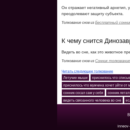
Он отражает негативный архетип, у
преодолевают защиту субъекта.
Бесплатный сонни
Толкование снов из
К чему снится Динозав
Видеть во сне, как это животное пр
Сонник толкование
Толкование снов из
Читать следующее толкование
Летучие мыши
приснилось что списы
приснилось что мужчина хочет уйти от 
сонник сосал сам у себя
сонник летат
видеть связанного человека во сне
ес
В
inneov