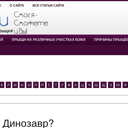
Е
О САЙТЕ
ВСЕ СТАТЬИ САЙТА
ЕЙ
ПРЫЩИ НА РАЗЛИЧНЫХ УЧАСТКАХ КОЖИ
ПРИЧИНЫ ПРЫЩЕ
К
Л
М
Н
О
П
Р
С
Т
У
Ф
Х
Ц
Ч
Ш
Щ
Э
Ю
Я