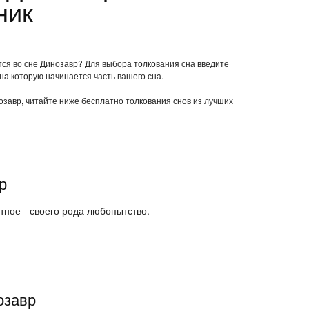
ник
тся во сне Динозавр? Для выбора толкования сна введите
 на которую начинается часть вашего сна.
нозавр, читайте ниже бесплатно толкования снов из лучших
р
тное - своего рода любопытство.
озавр