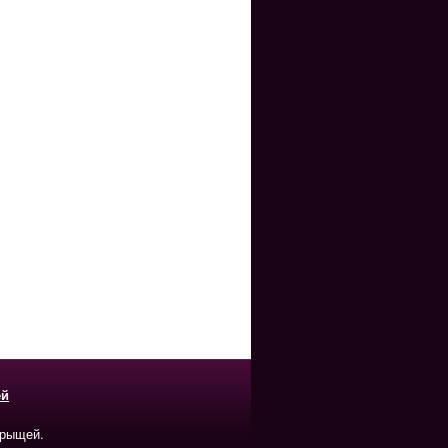
ей
прыщей.