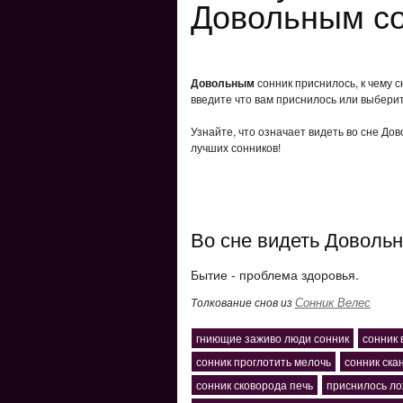
Довольным с
Довольным
сонник приснилось, к чему 
введите что вам приснилось или выберит
Узнайте, что означает видеть во сне До
лучших сонников!
Во сне видеть Доволь
Бытие - проблема здоровья.
Сонник Велес
Толкование снов из
гниющие заживо люди сонник
сонник
сонник проглотить мелочь
сонник ска
сонник сковорода печь
приснилось ло