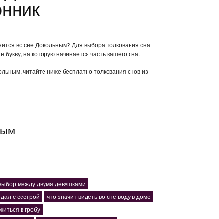
онник
снится во сне Довольным? Для выбора толкования сна
е букву, на которую начинается часть вашего сна.
вольным, читайте ниже бесплатно толкования снов из
ным
 выбор между двумя девушками
ндал с сестрой
что значит видеть во сне воду в доме
житься в гробу