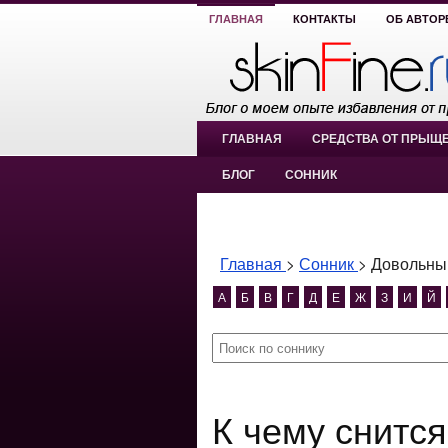
ГЛАВНАЯ
КОНТАКТЫ
ОБ АВТОР
ГЛАВНАЯ
СРЕДСТВА ОТ ПРЫЩ
БЛОГ
СОННИК
Главная
>
Сонник
>
Довольн
А
Б
В
Г
Д
Е
Ж
З
И
Й
К чему снится Довольным?