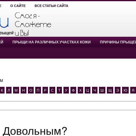
Е
О САЙТЕ
ВСЕ СТАТЬИ САЙТА
ЕЙ
ПРЫЩИ НА РАЗЛИЧНЫХ УЧАСТКАХ КОЖИ
ПРИЧИНЫ ПРЫЩЕ
ым
К
Л
М
Н
О
П
Р
С
Т
У
Ф
Х
Ц
Ч
Ш
Щ
Э
Ю
Я