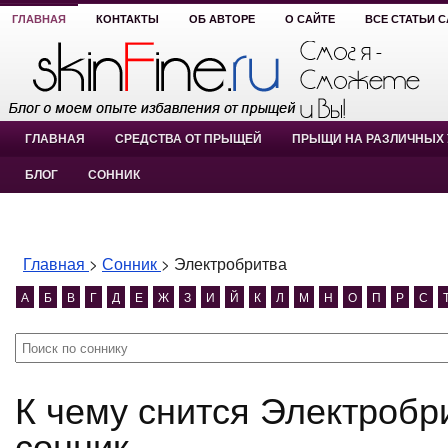
ГЛАВНАЯ
КОНТАКТЫ
ОБ АВТОРЕ
О САЙТЕ
ВСЕ СТАТЬИ 
ГЛАВНАЯ
СРЕДСТВА ОТ ПРЫЩЕЙ
ПРЫЩИ НА РАЗЛИЧНЫХ 
БЛОГ
СОННИК
Главная
>
Сонник
>
Электробритва
А
Б
В
Г
Д
Е
Ж
З
И
Й
К
Л
М
Н
О
П
Р
С
К чему снится Электробритва? Электробритва
сонник