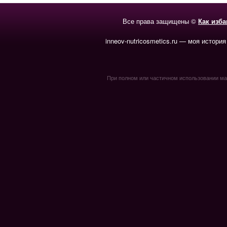
Все права защищены ©
Как изб
inneov-nutricosmetics.ru — моя история
При полном или частичном использовании мате