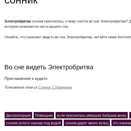
Электробритва
сонник приснилось, к чему снится во сне Электробритва? 
которую начинается часть вашего сна.
Узнайте, что означает видеть во сне Электробритва, читайте ниже беспла
Во сне видеть Электробритва
Приглашение к кудато.
Сонник Странника
Толкование снов из
Диспропорция
Помощник
если приснилась умершая бабушка внуку
сонник золото нахожу под водой
сонник дарят много колец
что означа