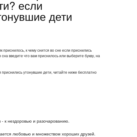
ти? если
тонувшие дети
к приснилось, к чему снится во сне если приснились
сна введите что вам приснилось или выберите букву, на
ли приснились утонувшие дети, читайте ниже бесплатно
 - к нездоровью и разочарованию.
дается любовью и множеством хороших друзей.