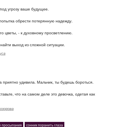
 под угрозу ваше будущее.
о попытка обрести потерянную надежду.
о цветы, - к духовному просветлению.
 найти выход из сложной ситуации.
уса
а приятно удивила. Мальчик, ты будешь бороться.
тавьте, что на самом деле это девочка, одетая как
озорова
 просыпания
сонник поранить глаза