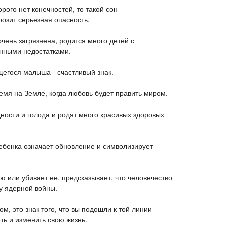
рого нет конечностей, то такой сон
розит серьезная опасность.
очень загрязнена, родится много детей с
нными недостатками.
щегося малыша - счастливый знак.
емя на Земле, когда любовь будет править миром.
ности и голода и родят много красивых здоровых
ребенка означает обновление и символизирует
ю или убивает ее, предсказывает, что человечество
у ядерной войны.
м, это знак того, что вы подошли к той линии
ть и изменить свою жизнь.