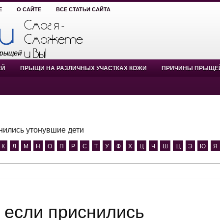
Е
О САЙТЕ
ВСЕ СТАТЬИ САЙТА
ЕЙ
ПРЫЩИ НА РАЗЛИЧНЫХ УЧАСТКАХ КОЖИ
ПРИЧИНЫ ПРЫЩЕ
нились утонувшие дети
К
Л
М
Н
О
П
Р
С
Т
У
Ф
Х
Ц
Ч
Ш
Щ
Э
Ю
Я