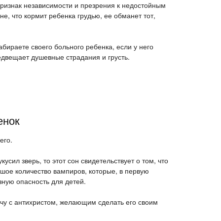
признак независимости и презрения к недостойным
е, что кормит ребенка грудью, ее обманет тот,
забираете своего больного ребенка, если у него
едвещает душевные страдания и грусть.
енок
его.
кусил зверь, то этот сон свидетельствует о том, что
шое количество вампиров, которые, в первую
зную опасность для детей.
ечу с антихристом, желающим сделать его своим