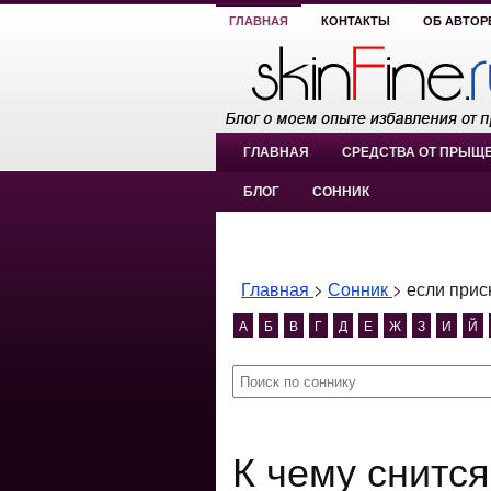
ГЛАВНАЯ
КОНТАКТЫ
ОБ АВТОР
ГЛАВНАЯ
СРЕДСТВА ОТ ПРЫЩ
БЛОГ
СОННИК
Главная
>
Сонник
>
если прис
А
Б
В
Г
Д
Е
Ж
З
И
Й
К чему снится если приснились