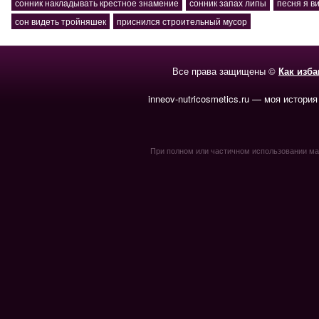
сонник накладывать крестное знамение
сонник запах липы
песня я в
сон видеть тройняшек
приснился строительный мусор
Все права защищены ©
Как изб
inneov-nutricosmetics.ru — моя история
При полном или частичном использовании мате