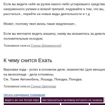
Если вы видите себя за рулем какого-либо устаревшего средст
нагруженного узлами и всякой тряпкой, подумайте о том, что вы
расстаться , перейти на новые виды деятельности и т д
Может, поэтому твоя жизнь такая медленная».
Если вы мечтаете водить машину, наяву вы возьметесь за довол
положительным исходом.
Сонник Шереминской
Толкование снов из
К чему снится Ехать
Верховая езда - успех в основном деле, знакомство (для женщин
на велосипеде - дела отложены.
См. Также Автомобиль, Лошадь, Поездка, Поездка.
Сонник Цветкова
Толкование снов из
Читать следующее толкование
видеть во сне белую икру
как присниться человеку которого не знаешь