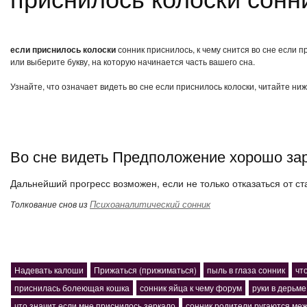
если приснилось колоски
сонник приснилось, к чему снится во сне если 
или выберите букву, на которую начинается часть вашего сна.
Узнайте, что означает видеть во сне если приснилось колоски, читайте ни
Во сне видеть Предположение хорошо зар
Дальнейший прогресс возможен, если не только отказаться от ст
Психоаналитический сонник
Толкование снов из
Надевать калоши
Прижаться (прижиматься)
пыль в глаза сонник
чт
приснилась болеющая кошка
сонник яйца к чему форум
руки в дерьм
что значит если мне приснилось зеркало
сонник родители ругаются ме