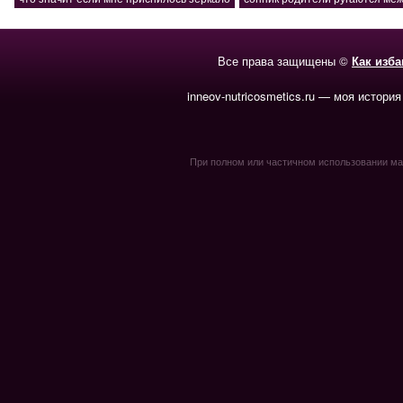
Все права защищены ©
Как изб
inneov-nutricosmetics.ru — моя история
При полном или частичном использовании мате