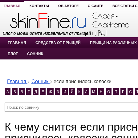
ГЛАВНАЯ
КОНТАКТЫ
ОБ АВТОРЕ
О САЙТЕ
ВСЕ СТАТЬИ 
ГЛАВНАЯ
СРЕДСТВА ОТ ПРЫЩЕЙ
ПРЫЩИ НА РАЗЛИЧНЫХ 
БЛОГ
СОННИК
Главная
>
Сонник
>
если приснилось колоски
А
Б
В
Г
Д
Е
Ж
З
И
Й
К
Л
М
Н
О
П
Р
С
К чему снится если приснилось колоски? если
приснилось колоски сонн