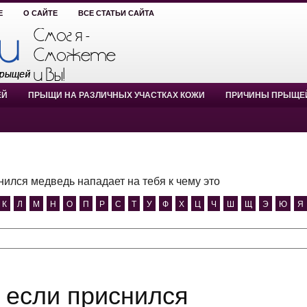
Е
О САЙТЕ
ВСЕ СТАТЬИ САЙТА
ЕЙ
ПРЫЩИ НА РАЗЛИЧНЫХ УЧАСТКАХ КОЖИ
ПРИЧИНЫ ПРЫЩЕ
нился медведь нападает на тебя к чему это
К
Л
М
Н
О
П
Р
С
Т
У
Ф
Х
Ц
Ч
Ш
Щ
Э
Ю
Я