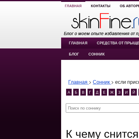
ГЛАВНАЯ
КОНТАКТЫ
ОБ АВТОР
ГЛАВНАЯ
СРЕДСТВА ОТ ПРЫЩ
БЛОГ
СОННИК
Главная
>
Сонник
>
если прис
А
Б
В
Г
Д
Е
Ж
З
И
Й
К чему снится если приснился