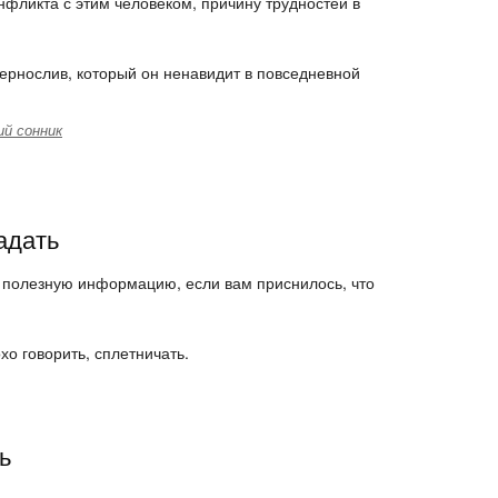
нфликта с этим человеком, причину трудностей в
ернослив, который он ненавидит в повседневной
й сонник
адать
 полезную информацию, если вам приснилось, что
хо говорить, сплетничать.
ь