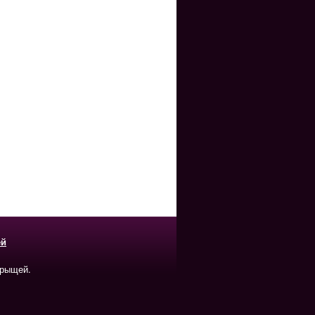
ей
прыщей.