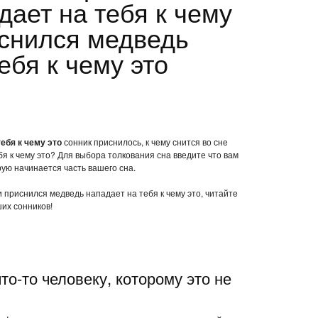
дает на тебя к чему
иснился медведь
ебя к чему это
ебя к чему это
сонник приснилось, к чему снится во сне
я к чему это? Для выбора толкования сна введите что вам
рую начинается часть вашего сна.
и приснился медведь нападает на тебя к чему это, читайте
их сонников!
то-то человеку, которому это не