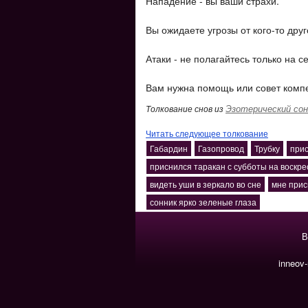
Нападение - вы ваши страхи.
Вы ожидаете угрозы от кого-то друг
Атаки - не полагайтесь только на с
Вам нужна помощь или совет компе
Эзотерический сон
Толкование снов из
Читать следующее толкование
Габардин
Газопровод
Трубку
при
приснился таракан с субботы на воскре
видеть уши в зеркало во сне
мне прис
сонник ярко зеленые глаза
В
inneov