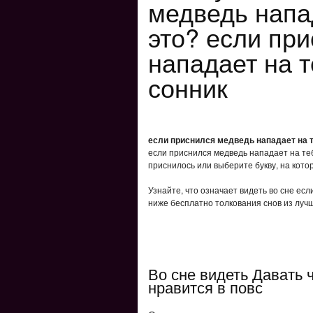
медведь напа
это? если пр
нападает на т
сонник
если приснился медведь нападает на т
если приснился медведь нападает на теб
приснилось или выберите букву, на кото
Узнайте, что означает видеть во сне есл
ниже бесплатно толкования снов из лучш
Во сне видеть Давать ч
нравится в повс