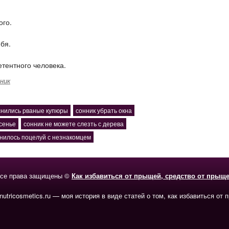
ого.
ебя.
тентного человека.
ник
снились рваные купюры
сонник убрать окна
сенье
сонник не можете слезть с дерева
нилось поцелуй с незнакомцем
се права защищены ©
Как избавиться от прыщей, средство от прыщ
-nutricosmetics.ru — моя история в виде статей о том, как избавиться от 