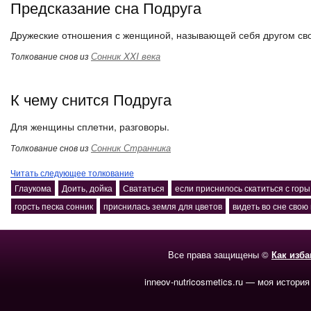
Предсказание сна Подруга
Дружеские отношения с женщиной, называющей себя другом св
Сонник XXI века
Толкование снов из
К чему снится Подруга
Для женщины сплетни, разговоры.
Сонник Странника
Толкование снов из
Читать следующее толкование
Глаукома
Доить, дойка
Свататься
если приснилось скатиться с горы
горсть песка сонник
приснилась земля для цветов
видеть во сне свою
Все права защищены ©
Как изб
inneov-nutricosmetics.ru — моя история