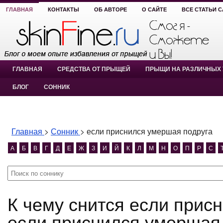
ГЛАВНАЯ
КОНТАКТЫ
ОБ АВТОРЕ
О САЙТЕ
ВСЕ СТАТЬИ 
ГЛАВНАЯ
СРЕДСТВА ОТ ПРЫЩЕЙ
ПРЫЩИ НА РАЗЛИЧНЫХ 
БЛОГ
СОННИК
Главная
>
Сонник
>
если приснился умершая подруга
А
Б
В
Г
Д
Е
Ж
З
И
Й
К
Л
М
Н
О
П
Р
С
К чему снится если приснился умершая подруга?
если приснился умершая 