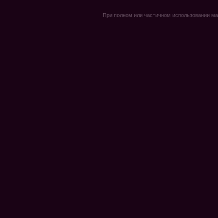
При полном или частичном использовании мате