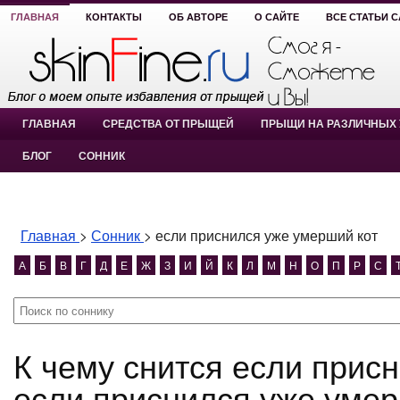
ГЛАВНАЯ
КОНТАКТЫ
ОБ АВТОРЕ
О САЙТЕ
ВСЕ СТАТЬИ 
ГЛАВНАЯ
СРЕДСТВА ОТ ПРЫЩЕЙ
ПРЫЩИ НА РАЗЛИЧНЫХ 
БЛОГ
СОННИК
Главная
>
Сонник
>
если приснился уже умерший кот
А
Б
В
Г
Д
Е
Ж
З
И
Й
К
Л
М
Н
О
П
Р
С
К чему снится если приснился уже умерший кот?
если приснился уже умер