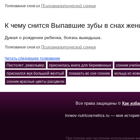
Психоаналитический сонник
Толкование снов из
К чему снится Выпавшие зубы в снах жен
Думая о рождении ребенка, боязнь выкидыша.
Психоаналитический сонник
Толкование снов из
Читать следующее толкование
Пистолет, револьвер
приснилась книга для беременных
сонник учеб
приснился жук большой желтый
покакать во сне сонник
кольца из кож
сонник красные цветы расцвели
Все права защищены ©
Как изб
inneov-nutricosmetics.ru — моя история
При полном или частичном использовании мате