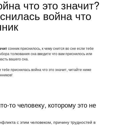
йна что это значит?
иснилась война что
нник
ачит
сонник приснилось, к чему снится во сне если тебе
ыбора толкования сна введите что вам приснилось или
часть вашего сна.
и тебе приснилась война что это значит, читайте ниже
нников!
то-то человеку, которому это не
нфликта с этим человеком, причину трудностей в