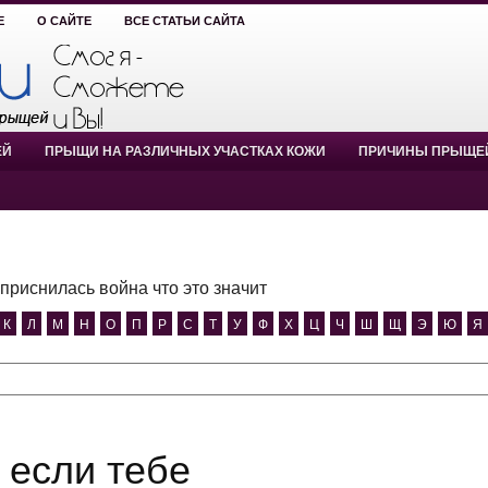
Е
О САЙТЕ
ВСЕ СТАТЬИ САЙТА
ЕЙ
ПРЫЩИ НА РАЗЛИЧНЫХ УЧАСТКАХ КОЖИ
ПРИЧИНЫ ПРЫЩЕ
 приснилась война что это значит
К
Л
М
Н
О
П
Р
С
Т
У
Ф
Х
Ц
Ч
Ш
Щ
Э
Ю
Я