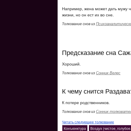
Например, жена может дать мужу ч
жизни, но он ест их во сне.
Психоаналитически
Толкование снов из
Предсказание сна Саж
Хороший.
Сонник Велес
Толкование снов из
К чему снится Раздават
К потере родственников.
Сонник толковате
Толкование снов из
Читать следующее толкование
Конъюнктура
Воздух (чистое, голубое