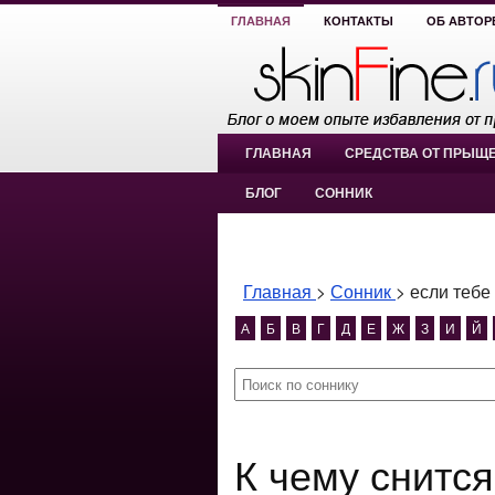
ГЛАВНАЯ
КОНТАКТЫ
ОБ АВТОР
ГЛАВНАЯ
СРЕДСТВА ОТ ПРЫЩ
БЛОГ
СОННИК
Главная
>
Сонник
>
если тебе
А
Б
В
Г
Д
Е
Ж
З
И
Й
К чему снится если тебе