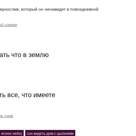
ернослив, который он ненавидит в повседневной
й сонник
ать что в землю
ь все, что имеете
ль снов
, ясное небо)
сон видеть дом с цыганями