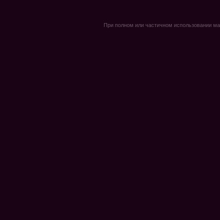
При полном или частичном использовании мате