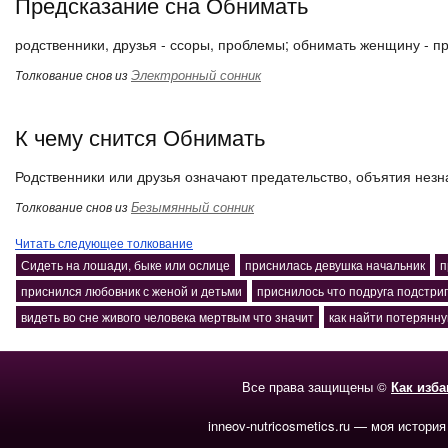
Предсказание сна Обнимать
родственники, друзья - ссоры, проблемы; обнимать женщину - п
Электронный сонник
Толкование снов из
К чему снится Обнимать
Родственники или друзья означают предательство, объятия нез
Безымянный сонник
Толкование снов из
Читать следующее толкование
Сидеть на лошади, быке или ослице
приснилась девушка начальник
п
приснился любовник с женой и детьми
приснилось что подруга подстри
видеть во сне живого человека мертвым что значит
как найти потерянну
Все права защищены ©
Как изб
inneov-nutricosmetics.ru — моя история