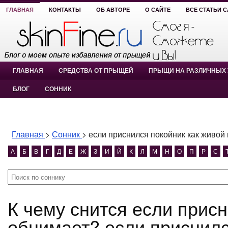
ГЛАВНАЯ
КОНТАКТЫ
ОБ АВТОРЕ
О САЙТЕ
ВСЕ СТАТЬИ 
ГЛАВНАЯ
СРЕДСТВА ОТ ПРЫЩЕЙ
ПРЫЩИ НА РАЗЛИЧНЫХ 
БЛОГ
СОННИК
Главная
>
Сонник
>
если приснился покойник как живой
А
Б
В
Г
Д
Е
Ж
З
И
Й
К
Л
М
Н
О
П
Р
С
К чему снится если приснился покойник как живой и
обнимает? если приснилс