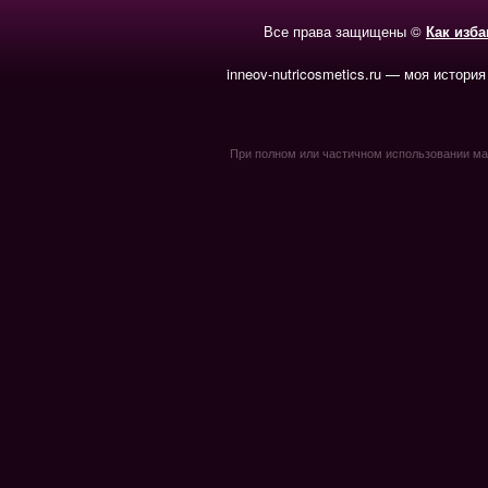
Все права защищены ©
Как изб
inneov-nutricosmetics.ru — моя история
При полном или частичном использовании мате