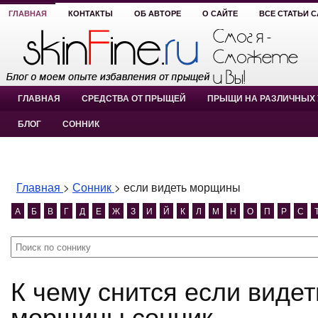
ГЛАВНАЯ
КОНТАКТЫ
ОБ АВТОРЕ
О САЙТЕ
ВСЕ СТАТЬИ 
ГЛАВНАЯ
СРЕДСТВА ОТ ПРЫЩЕЙ
ПРЫЩИ НА РАЗЛИЧНЫХ 
БЛОГ
СОННИК
Главная
>
Сонник
>
если видеть морщины
А
Б
В
Г
Д
Е
Ж
З
И
Й
К
Л
М
Н
О
П
Р
С
К чему снится если видеть морщины? если видеть
морщины сонник