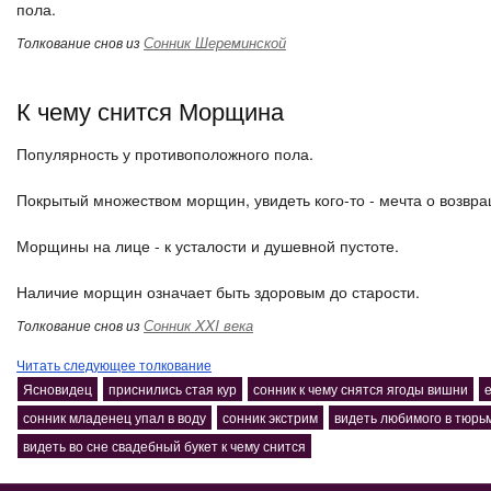
пола.
Сонник Шереминской
Толкование снов из
К чему снится Морщина
Популярность у противоположного пола.
Покрытый множеством морщин, увидеть кого-то - мечта о возвр
Морщины на лице - к усталости и душевной пустоте.
Наличие морщин означает быть здоровым до старости.
Сонник XXI века
Толкование снов из
Читать следующее толкование
Ясновидец
приснились стая кур
сонник к чему снятся ягоды вишни
сонник младенец упал в воду
сонник экстрим
видеть любимого в тюрь
видеть во сне свадебный букет к чему снится