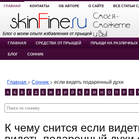
ГЛАВНАЯ
КОНТАКТЫ
ОБ АВТОРЕ
О САЙТЕ
ВСЕ СТАТЬИ 
ГЛАВНАЯ
СРЕДСТВА ОТ ПРЫЩЕЙ
ПРЫЩИ НА РАЗЛИЧНЫХ 
БЛОГ
СОННИК
Главная
>
Сонник
>
если видеть подаренный духи
А
Б
В
Г
Д
Е
Ж
З
И
Й
К
Л
М
Н
О
П
Р
С
К чему снится если видеть подаренный духи? если
видеть подаренный духи 