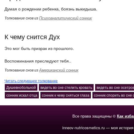
Думая о рождении ребенка, боязнь выкидыша.
Психоаналитический сонник
Толкование снов из
К чему снится Дух
Это мог быть призрак из прошлого.
Воспоминания преследуют тебя..
Американский сонник
Толкование снов из
Читать следующее толкование
Душевнобольной
видеть во сне стелить кровать
видеть во сне осетро
сонник искал отца
сонник к чему сняться глаза
сонник спорить во сне
Все права защищены ©
Как изб
inneov-nutricosmetics.ru — моя история