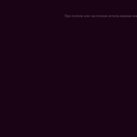
При полном или частичном использовании мате