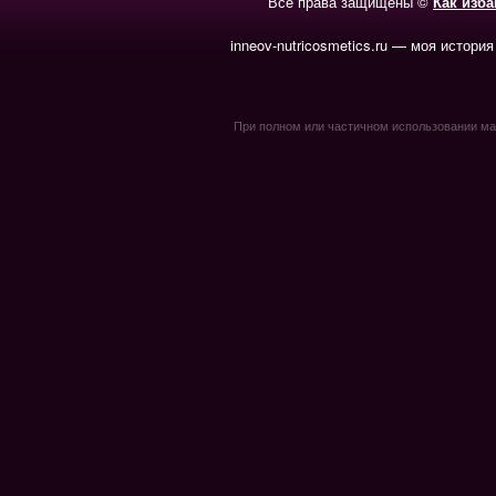
Все права защищены ©
Как изб
inneov-nutricosmetics.ru — моя история
При полном или частичном использовании мате