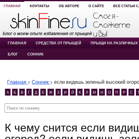
ГЛАВНАЯ
КОНТАКТЫ
ОБ АВТОРЕ
О САЙТЕ
ВСЕ СТАТЬИ 
ГЛАВНАЯ
СРЕДСТВА ОТ ПРЫЩЕЙ
ПРЫЩИ НА РАЗЛИЧНЫХ 
БЛОГ
СОННИК
Главная
>
Сонник
>
если видишь зеленый высокий огор
А
Б
В
Г
Д
Е
Ж
З
И
Й
К
Л
М
Н
О
П
Р
С
К чему снится если видишь зеленый высокий
огород? если видишь зел