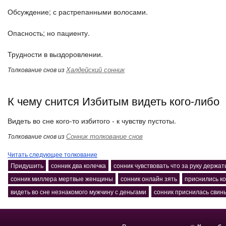
Обсуждение; с растрепанными волосами.
Опасность; но пациенту.
Трудности в выздоровлении.
Халдейский сонник
Толкование снов из
К чему снится Избитым видеть кого-либо
Видеть во сне кого-то избитого - к чувству пустоты.
Сонник толкование снов
Толкование снов из
Читать следующее толкование
Придушить
сонник два колечка
сонник чувствовать что за руку держат
сонник миллера мертвые женщины
сонник онлайн зять
приснились к
видеть во сне незнакомого мужчину с деньгами
сонник приснилась свин