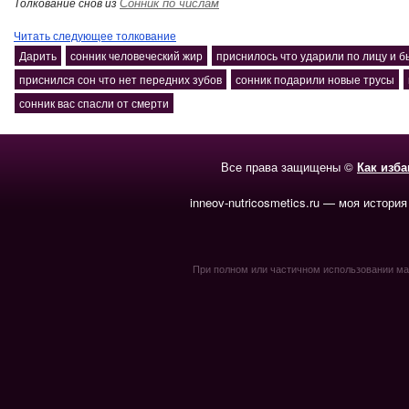
Сонник по числам
Толкование снов из
Читать следующее толкование
Дарить
сонник человеческий жир
приснилось что ударили по лицу и 
приснился сон что нет передних зубов
сонник подарили новые трусы
сонник вас спасли от смерти
Все права защищены ©
Как изб
inneov-nutricosmetics.ru — моя история
При полном или частичном использовании мате