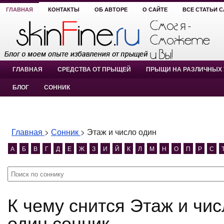
ГЛАВНАЯ
КОНТАКТЫ
ОБ АВТОРЕ
О САЙТЕ
ВСЕ СТАТЬИ 
ГЛАВНАЯ
СРЕДСТВА ОТ ПРЫЩЕЙ
ПРЫЩИ НА РАЗЛИЧНЫХ 
БЛОГ
СОННИК
Главная
>
Сонник
>
Этаж и число один
А
Б
В
Г
Д
Е
Ж
З
И
Й
К
Л
М
Н
О
П
Р
С
К чему снится Этаж и число один? Этаж и число
один сонник