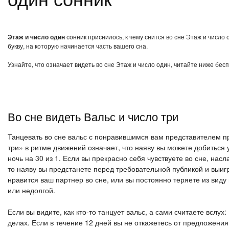
Этаж и число один
сонник приснилось, к чему снится во сне Этаж и число
букву, на которую начинается часть вашего сна.
Узнайте, что означает видеть во сне Этаж и число один, читайте ниже бес
Во сне видеть Вальс и число три
Танцевать во сне вальс с понравившимся вам представителем пр
три» в ритме движений означает, что наяву вы можете добиться у
ночь на 30 из 1. Если вы прекрасно себя чувствуете во сне, на
то наяву вы предстанете перед требовательной публикой и выиг
нравится ваш партнер во сне, или вы постоянно теряете из виду
или недолгой.
Если вы видите, как кто-то танцует вальс, а сами считаете вслух:
делах. Если в течение 12 дней вы не откажетесь от предложения