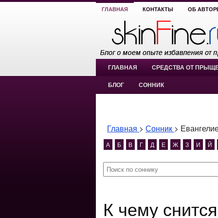
ГЛАВНАЯ
КОНТАКТЫ
ОБ АВТОР
ГЛАВНАЯ
СРЕДСТВА ОТ ПРЫЩ
БЛОГ
СОННИК
Главная
>
Сонник
>
Евангели
А
Б
В
Г
Д
Е
Ж
З
И
Й
К чему снится Евангелие?