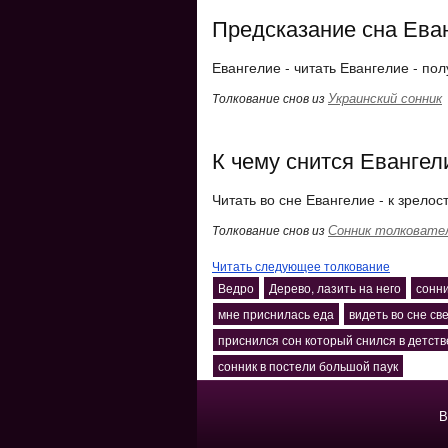
Предсказание сна Ева
Евангелие - читать Евангелие - по
Украинский сонник
Толкование снов из
К чему снится Евангел
Читать во сне Евангелие - к зрелос
Сонник толковате
Толкование снов из
Читать следующее толкование
Ведро
Дерево, лазить на него
сонни
мне приснилась еда
видеть во сне с
приснился сон который снился в детств
сонник в постели большой паук
В