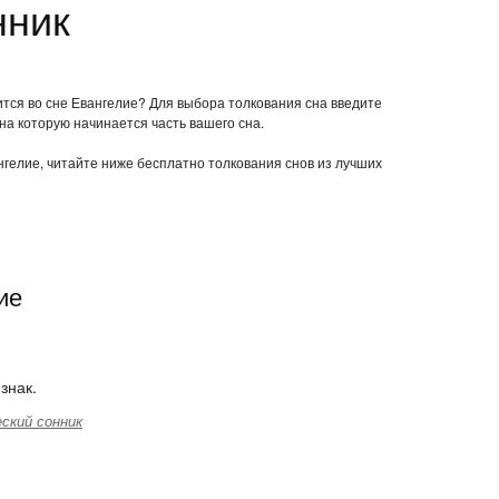
нник
ится во сне Евангелие? Для выбора толкования сна введите
 на которую начинается часть вашего сна.
ангелие, читайте ниже бесплатно толкования снов из лучших
ие
знак.
ский сонник