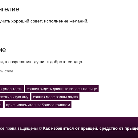
нгелие
лучить хороший совет; исполнение желаний.
ие
ти, к созреванию души, к доброте сердца.
ль снов
к умер тесть
сонник видеть длинные волосы на лице
вежевырытую яму
сонник море волны лодка
е
приснилось что я заболела гриппом
се права защищены ©
Как избавиться от прыщей, средство от прыщ