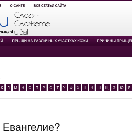
Е
О САЙТЕ
ВСЕ СТАТЬИ САЙТА
ЕЙ
ПРЫЩИ НА РАЗЛИЧНЫХ УЧАСТКАХ КОЖИ
ПРИЧИНЫ ПРЫЩЕ
е
К
Л
М
Н
О
П
Р
С
Т
У
Ф
Х
Ц
Ч
Ш
Щ
Э
Ю
Я