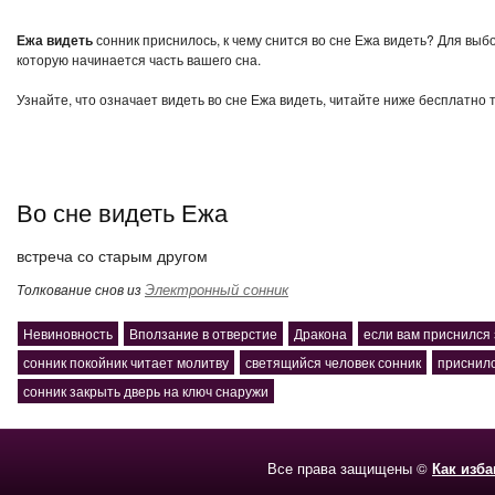
Ежа видеть
сонник приснилось, к чему снится во сне Ежа видеть? Для выб
которую начинается часть вашего сна.
Узнайте, что означает видеть во сне Ежа видеть, читайте ниже бесплатно 
Во сне видеть Ежа
встреча со старым другом
Электронный сонник
Толкование снов из
Невиновность
Вползание в отверстие
Дракона
если вам приснился
сонник покойник читает молитву
светящийся человек сонник
приснило
сонник закрыть дверь на ключ снаружи
Все права защищены ©
Как изб