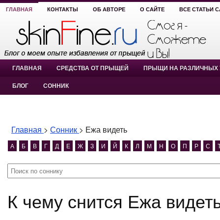
ГЛАВНАЯ
КОНТАКТЫ
ОБ АВТОРЕ
О САЙТЕ
ВСЕ СТАТЬИ 
ГЛАВНАЯ
СРЕДСТВА ОТ ПРЫЩЕЙ
ПРЫЩИ НА РАЗЛИЧНЫХ 
БЛОГ
СОННИК
Главная
>
Сонник
>
Ежа видеть
А
Б
В
Г
Д
Е
Ж
З
И
Й
К
Л
М
Н
О
П
Р
С
К чему снится Ежа видет