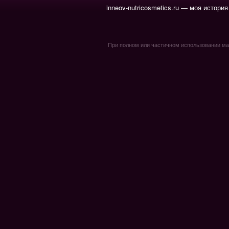
inneov-nutricosmetics.ru — моя история
При полном или частичном использовании мате