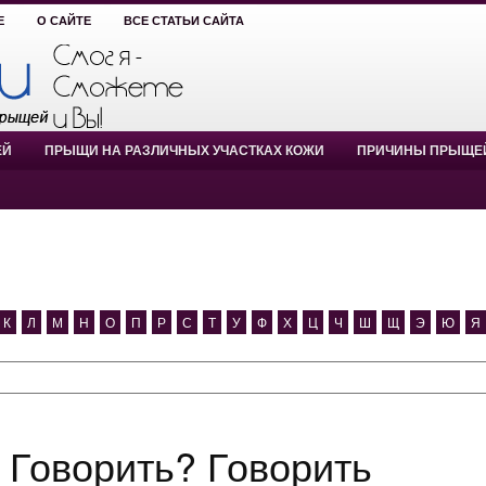
Е
О САЙТЕ
ВСЕ СТАТЬИ САЙТА
ЕЙ
ПРЫЩИ НА РАЗЛИЧНЫХ УЧАСТКАХ КОЖИ
ПРИЧИНЫ ПРЫЩЕ
К
Л
М
Н
О
П
Р
С
Т
У
Ф
Х
Ц
Ч
Ш
Щ
Э
Ю
Я