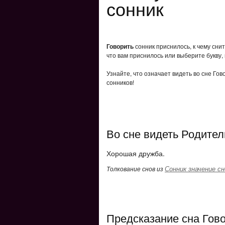
сонник
Говорить
сонник приснилось, к чему сни
что вам приснилось или выберите букву,
Узнайте, что означает видеть во сне Го
сонников!
Во сне видеть Родител
Хорошая дружба.
Сонник значение сн
Толкование снов из
Предсказание сна Гов