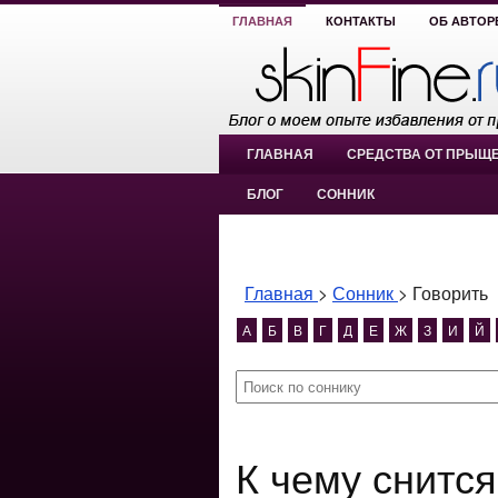
ГЛАВНАЯ
КОНТАКТЫ
ОБ АВТОР
ГЛАВНАЯ
СРЕДСТВА ОТ ПРЫЩ
БЛОГ
СОННИК
Главная
>
Сонник
>
Говорить
А
Б
В
Г
Д
Е
Ж
З
И
Й
К чему снится Говорить? Говорить