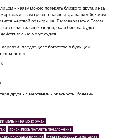
лицом - наяву можно потерять близкого друга из-за
 мертвыми - вам грозит опасность, а вашим близким
новится жертвой розыгрыша. Разговаривать с Богом
льство влиятельных людей, если беседа будет
 действительно могут судить.
с деревом, предвещает богатство в будущем.
ь от сплетен.
ту
ь
теря друга - с мертвыми - опасность, болезнь.
ий мальчик на моих руках
гах
приснилось получить предложение
видеть похороны подруги
плакать сонник к чему белая