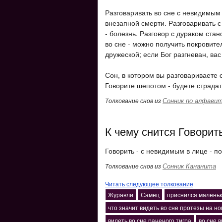
Разговаривать во сне с невидимым 
внезапной смерти. Разговаривать с
- болезнь. Разговор с дураком ста
во сне - можно получить покровите
дружеской; если Бог разгневан, вас
Сон, в котором вы разговариваете 
Говорите шепотом - будете страдат
Сонник по алфави
Толкование снов из
К чему снится Говорит
Говорить - с невидимым в лице - по
Сонник Кананита
Толкование снов из
Читать следующее толкование
Журавли
Самец
приснился маленьк
что значит видеть во сне протезы на но
видеть во сне раненого тигра
во сне 