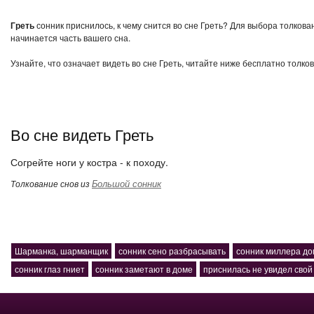
Греть
сонник приснилось, к чему снится во сне Греть? Для выбора толкова
начинается часть вашего сна.
Узнайте, что означает видеть во сне Греть, читайте ниже бесплатно толко
Во сне видеть Греть
Согрейте ноги у костра - к походу.
Большой сонник
Толкование снов из
Шарманка, шарманщик
сонник сено разбрасывать
сонник миллера до
сонник глаз гниет
сонник заметают в доме
приснилась не увидел свой