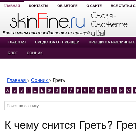
ГЛАВНАЯ
КОНТАКТЫ
ОБ АВТОРЕ
О САЙТЕ
ВСЕ СТАТЬИ 
ГЛАВНАЯ
СРЕДСТВА ОТ ПРЫЩЕЙ
ПРЫЩИ НА РАЗЛИЧНЫХ 
БЛОГ
СОННИК
Главная
>
Сонник
>
Греть
А
Б
В
Г
Д
Е
Ж
З
И
Й
К
Л
М
Н
О
П
Р
С
К чему снится Греть? Гре