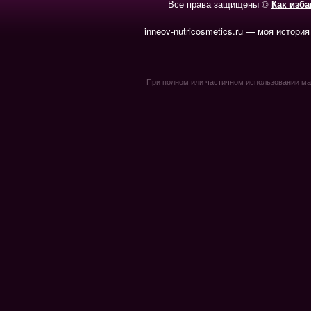
Все права защищены ©
Как изб
inneov-nutricosmetics.ru — моя история
При полном или частичном использовании мате