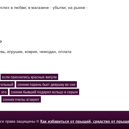
спех в любви; в магазине - убытки; на рынке -
ь
увь, игрушки, коврик, чемодан, оплата
если приснились красные жигули
ительный
сонник парень бьет девушку во сне
 это
сонник бывший подарил кольцо и серьги
сонник пчелы атакуют
се права защищены ©
Как избавиться от прыщей, средство от прыщ