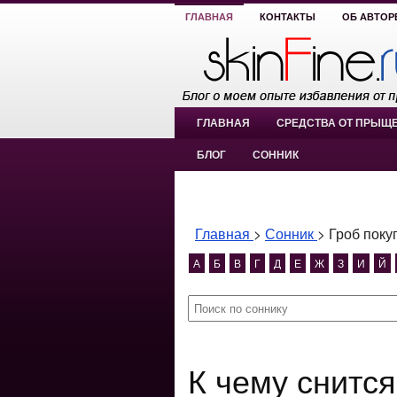
ГЛАВНАЯ
КОНТАКТЫ
ОБ АВТОР
ГЛАВНАЯ
СРЕДСТВА ОТ ПРЫЩ
БЛОГ
СОННИК
Главная
>
Сонник
>
Гроб поку
А
Б
В
Г
Д
Е
Ж
З
И
Й
К чему снится Гроб покупать?