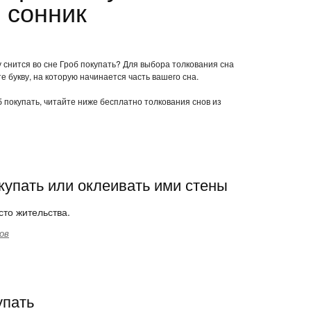
 сонник
у снится во сне Гроб покупать? Для выбора толкования сна
е букву, на которую начинается часть вашего сна.
б покупать, читайте ниже бесплатно толкования снов из
купать или оклеивать ими стены
сто жительства.
ов
упать