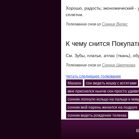
Хорошо, радость; экономический - у
сплетни.
Сонник Велес
Толкование снов из
К чему снится Покупат
См. Зубы, платье, атлас (ткань), об
Сонник Цветкова
Толкование снов из
Читать следующее толкование
Махаон
сон видеть кошку с котятами
мне приснился нынче сон просто удив
сонник лопнуло кольцо на пальце к чему
сонник мой парень женился на подруге
сонник видеть рождение теленка
В