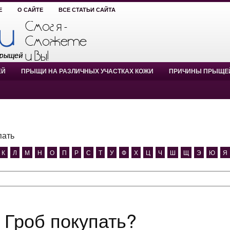
Е
О САЙТЕ
ВСЕ СТАТЬИ САЙТА
ЕЙ
ПРЫЩИ НА РАЗЛИЧНЫХ УЧАСТКАХ КОЖИ
ПРИЧИНЫ ПРЫЩЕ
пать
К
Л
М
Н
О
П
Р
С
Т
У
Ф
Х
Ц
Ч
Ш
Щ
Э
Ю
Я