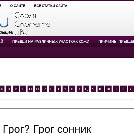
Е
О САЙТЕ
ВСЕ СТАТЬИ САЙТА
ЕЙ
ПРЫЩИ НА РАЗЛИЧНЫХ УЧАСТКАХ КОЖИ
ПРИЧИНЫ ПРЫЩЕ
К
Л
М
Н
О
П
Р
С
Т
У
Ф
Х
Ц
Ч
Ш
Щ
Э
Ю
Я
я Грог? Грог сонник