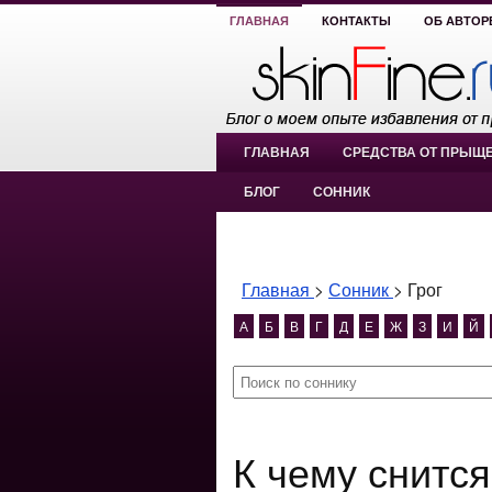
ГЛАВНАЯ
КОНТАКТЫ
ОБ АВТОР
ГЛАВНАЯ
СРЕДСТВА ОТ ПРЫЩ
БЛОГ
СОННИК
Главная
>
Сонник
>
Грог
А
Б
В
Г
Д
Е
Ж
З
И
Й
К чему снитс