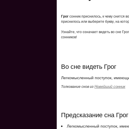
Грог
сонник приснилось, к чему снится в
приснилось или выберите букву, на кото
Узнайте, что означает видеть во сне Гро
сонников!
Во сне видеть Грог
Легкомысленный поступок, имеющи
Новейший сонник
Толкование снов из
Предсказание сна Грог
Легкомысленный поступок, имею