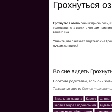
Грохнуться о
Грохнуться оземь
сонник приснилось, к
толкования сна введите что вам приснил
вашего сна.
Узнайте, что означает видеть во сне Гр
лучших сонников!
Во сне видеть Грохнут
Посетите родителей, если они живы
Сонник толковате
Толкование снов из
Вязальная машина
Карету
Шляпа
черви в ведре с водой сонник
видеть 
сонник мышь убить ножом
приснились