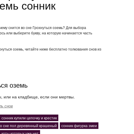
земь сонник
 чему снится во сне Грохнуться оземь? Для выбора
ось или выберите букву, на которую начинается часть
охнуться оземь, читайте ниже бесплатно толкования снов из
ься оземь
, или на кладбище, если они мертвы.
ль снов
сонник купили цепочку и крестик
во сне пол деревянный крашеный
сонник фигурка змеи
 коты которых уже нет