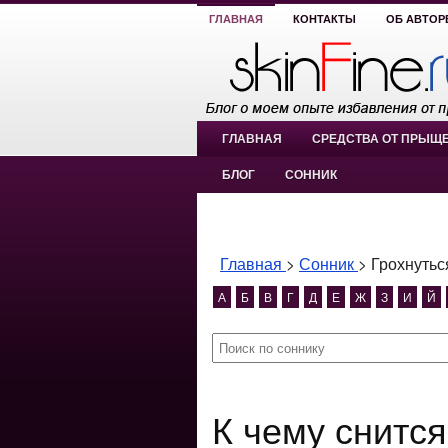
ГЛАВНАЯ
КОНТАКТЫ
ОБ АВТОР
ГЛАВНАЯ
СРЕДСТВА ОТ ПРЫЩ
БЛОГ
СОННИК
Главная
>
Сонник
>
Грохнутьс
А
Б
В
Г
Д
Е
Ж
З
И
Й
К чему снится Грохнуться оземь?