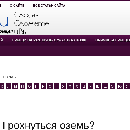
Е
О САЙТЕ
ВСЕ СТАТЬИ САЙТА
ЕЙ
ПРЫЩИ НА РАЗЛИЧНЫХ УЧАСТКАХ КОЖИ
ПРИЧИНЫ ПРЫЩЕ
я оземь
К
Л
М
Н
О
П
Р
С
Т
У
Ф
Х
Ц
Ч
Ш
Щ
Э
Ю
Я